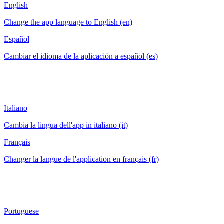
English
Change the app language to English (en)
Español
Cambiar el idioma de la aplicación a español (es)
Italiano
Cambia la lingua dell'app in italiano (it)
Français
Changer la langue de l'application en français (fr)
Portuguese