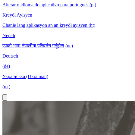
Alterar o idioma do aplicativo para português (pt)
Kreyòl Ayisyen
Chanje lang aplikasyon an an kreyòl ayisyen (ht)
Nepali
एपको भाषा नेपालीमा परिवर्तन गर्नुहोस् (ne)
Deutsch
(de)
Українська (Ukrainian)
(uk)