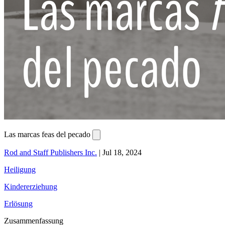
Las marcas feas del pecado
Rod and Staff Publishers Inc.
|
Jul 18, 2024
Heiligung
Kindererziehung
Erlösung
Zusammenfassung