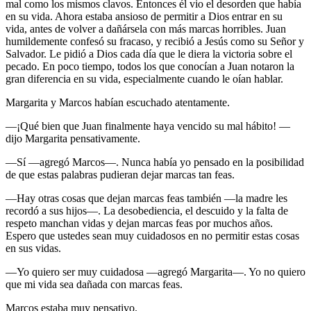
mal como los mismos clavos. Entonces él vio el desorden que había
en su vida. Ahora estaba ansioso de permitir a Dios entrar en su
vida, antes de volver a dañársela con más marcas horribles. Juan
humildemente confesó su fracaso, y recibió a Jesús como su Señor y
Salvador. Le pidió a Dios cada día que le diera la victoria sobre el
pecado. En poco tiempo, todos los que conocían a Juan notaron la
gran diferencia en su vida, especialmente cuando le oían hablar.
Margarita y Marcos habían escuchado atentamente.
—¡Qué bien que Juan finalmente haya vencido su mal hábito! —
dijo Margarita pensativamente.
—Sí —agregó Marcos—. Nunca había yo pensado en la posibilidad
de que estas palabras pudieran dejar marcas tan feas.
—Hay otras cosas que dejan marcas feas también —la madre les
recordó a sus hijos—. La desobediencia, el descuido y la falta de
respeto manchan vidas y dejan marcas feas por muchos años.
Espero que ustedes sean muy cuidadosos en no permitir estas cosas
en sus vidas.
—Yo quiero ser muy cuidadosa —agregó Margarita—. Yo no quiero
que mi vida sea dañada con marcas feas.
Marcos estaba muy pensativo.