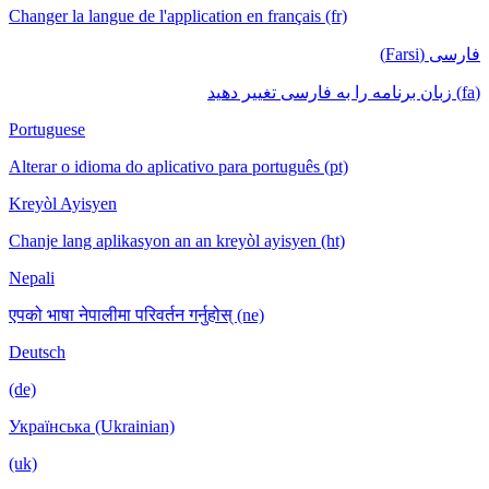
Changer la langue de l'application en français (fr)
فارسی (Farsi)
(fa) زبان برنامه را به فارسی تغییر دهید
Portuguese
Alterar o idioma do aplicativo para português (pt)
Kreyòl Ayisyen
Chanje lang aplikasyon an an kreyòl ayisyen (ht)
Nepali
एपको भाषा नेपालीमा परिवर्तन गर्नुहोस् (ne)
Deutsch
(de)
Українська (Ukrainian)
(uk)