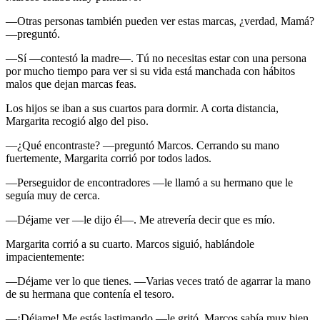
—Otras personas también pueden ver estas marcas, ¿verdad, Mamá?
—preguntó.
—Sí —contestó la madre—. Tú no necesitas estar con una persona
por mucho tiempo para ver si su vida está manchada con hábitos
malos que dejan marcas feas.
Los hijos se iban a sus cuartos para dormir. A corta distancia,
Margarita recogió algo del piso.
—¿Qué encontraste? —preguntó Marcos. Cerrando su mano
fuertemente, Margarita corrió por todos lados.
—Perseguidor de encontradores —le llamó a su hermano que le
seguía muy de cerca.
—Déjame ver —le dijo él—. Me atrevería decir que es mío.
Margarita corrió a su cuarto. Marcos siguió, hablándole
impacientemente:
—Déjame ver lo que tienes. —Varias veces trató de agarrar la mano
de su hermana que contenía el tesoro.
—¡Déjame! Me estás lastimando —le gritó. Marcos sabía muy bien