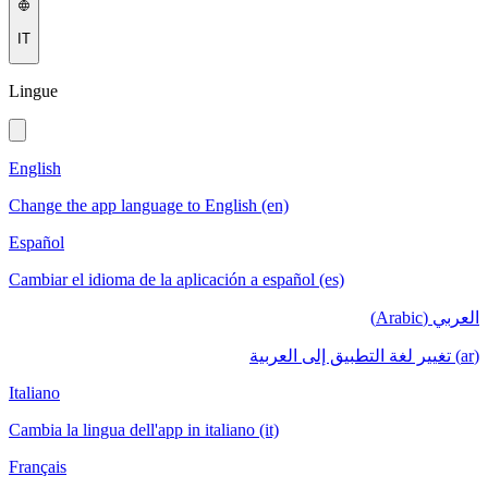
IT
Lingue
English
Change the app language to English (en)
Español
Cambiar el idioma de la aplicación a español (es)
العربي (Arabic)
(ar) تغيير لغة التطبيق إلى العربية
Italiano
Cambia la lingua dell'app in italiano (it)
Français