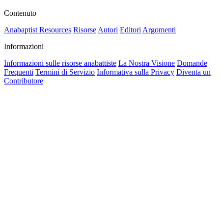
Contenuto
Anabaptist Resources
Risorse
Autori
Editori
Argomenti
Informazioni
Informazioni sulle risorse anabattiste
La Nostra Visione
Domande
Frequenti
Termini di Servizio
Informativa sulla Privacy
Diventa un
Contributore