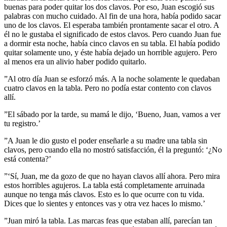
buenas para poder quitar los dos clavos. Por eso, Juan escogió sus
palabras con mucho cuidado. Al fin de una hora, había podido sacar
uno de los clavos. El esperaba también prontamente sacar el otro. A
él no le gustaba el significado de estos clavos. Pero cuando Juan fue
a dormir esta noche, había cinco clavos en su tabla. El había podido
quitar solamente uno, y éste había dejado un horrible agujero. Pero
al menos era un alivio haber podido quitarlo.
”Al otro día Juan se esforzó más. A la noche solamente le quedaban
cuatro clavos en la tabla. Pero no podía estar contento con clavos
allí.
”El sábado por la tarde, su mamá le dijo, ‘Bueno, Juan, vamos a ver
tu registro.’
”A Juan le dio gusto el poder enseñarle a su madre una tabla sin
clavos, pero cuando ella no mostró satisfacción, él la preguntó: ‘¿No
está contenta?’
”‘Sí, Juan, me da gozo de que no hayan clavos allí ahora. Pero mira
estos horribles agujeros. La tabla está completamente arruinada
aunque no tenga más clavos. Esto es lo que ocurre con tu vida.
Dices que lo sientes y entonces vas y otra vez haces lo mismo.’
”Juan miró la tabla. Las marcas feas que estaban allí, parecían tan