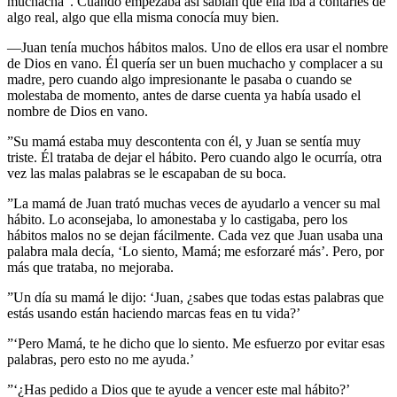
muchacha”. Cuando empezaba así sabían que ella iba a contarles de
algo real, algo que ella misma conocía muy bien.
—Juan tenía muchos hábitos malos. Uno de ellos era usar el nombre
de Dios en vano. Él quería ser un buen muchacho y complacer a su
madre, pero cuando algo impresionante le pasaba o cuando se
molestaba de momento, antes de darse cuenta ya había usado el
nombre de Dios en vano.
”Su mamá estaba muy descontenta con él, y Juan se sentía muy
triste. Él trataba de dejar el hábito. Pero cuando algo le ocurría, otra
vez las malas palabras se le escapaban de su boca.
”La mamá de Juan trató muchas veces de ayudarlo a vencer su mal
hábito. Lo aconsejaba, lo amonestaba y lo castigaba, pero los
hábitos malos no se dejan fácilmente. Cada vez que Juan usaba una
palabra mala decía, ‘Lo siento, Mamá; me esforzaré más’. Pero, por
más que trataba, no mejoraba.
”Un día su mamá le dijo: ‘Juan, ¿sabes que todas estas palabras que
estás usando están haciendo marcas feas en tu vida?’
”‘Pero Mamá, te he dicho que lo siento. Me esfuerzo por evitar esas
palabras, pero esto no me ayuda.’
”‘¿Has pedido a Dios que te ayude a vencer este mal hábito?’