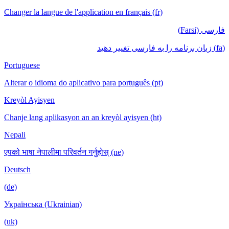
Changer la langue de l'application en français (fr)
فارسی (Farsi)
(fa) زبان برنامه را به فارسی تغییر دهید
Portuguese
Alterar o idioma do aplicativo para português (pt)
Kreyòl Ayisyen
Chanje lang aplikasyon an an kreyòl ayisyen (ht)
Nepali
एपको भाषा नेपालीमा परिवर्तन गर्नुहोस् (ne)
Deutsch
(de)
Українська (Ukrainian)
(uk)