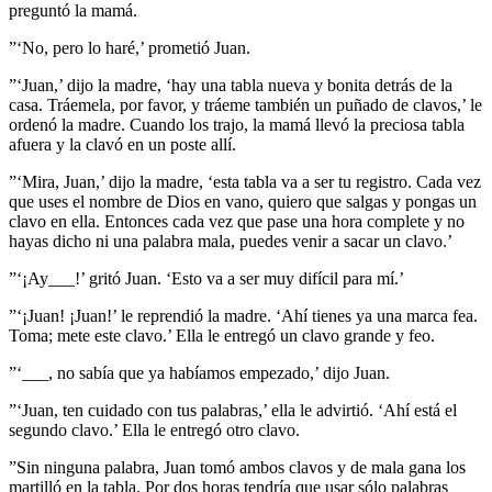
preguntó la mamá.
”‘No, pero lo haré,’ prometió Juan.
”‘Juan,’ dijo la madre, ‘hay una tabla nueva y bonita detrás de la
casa. Tráemela, por favor, y tráeme también un puñado de clavos,’ le
ordenó la madre. Cuando los trajo, la mamá llevó la preciosa tabla
afuera y la clavó en un poste allí.
”‘Mira, Juan,’ dijo la madre, ‘esta tabla va a ser tu registro. Cada vez
que uses el nombre de Dios en vano, quiero que salgas y pongas un
clavo en ella. Entonces cada vez que pase una hora complete y no
hayas dicho ni una palabra mala, puedes venir a sacar un clavo.’
”‘¡Ay___!’ gritó Juan. ‘Esto va a ser muy difícil para mí.’
”‘¡Juan! ¡Juan!’ le reprendió la madre. ‘Ahí tienes ya una marca fea.
Toma; mete este clavo.’ Ella le entregó un clavo grande y feo.
”‘___, no sabía que ya habíamos empezado,’ dijo Juan.
”‘Juan, ten cuidado con tus palabras,’ ella le advirtió. ‘Ahí está el
segundo clavo.’ Ella le entregó otro clavo.
”Sin ninguna palabra, Juan tomó ambos clavos y de mala gana los
martilló en la tabla. Por dos horas tendría que usar sólo palabras