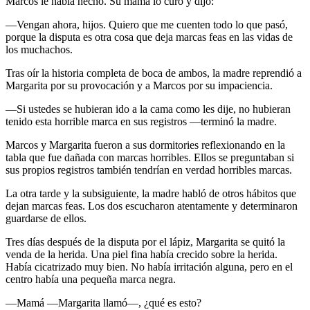
Marcos le había hecho. Su mamá lo curó y dijo:
—Vengan ahora, hijos. Quiero que me cuenten todo lo que pasó,
porque la disputa es otra cosa que deja marcas feas en las vidas de
los muchachos.
Tras oír la historia completa de boca de ambos, la madre reprendió a
Margarita por su provocación y a Marcos por su impaciencia.
—Si ustedes se hubieran ido a la cama como les dije, no hubieran
tenido esta horrible marca en sus registros —terminó la madre.
Marcos y Margarita fueron a sus dormitories reflexionando en la
tabla que fue dañada con marcas horribles. Ellos se preguntaban si
sus propios registros también tendrían en verdad horribles marcas.
La otra tarde y la subsiguiente, la madre habló de otros hábitos que
dejan marcas feas. Los dos escucharon atentamente y determinaron
guardarse de ellos.
Tres días después de la disputa por el lápiz, Margarita se quitó la
venda de la herida. Una piel fina había crecido sobre la herida.
Había cicatrizado muy bien. No había irritación alguna, pero en el
centro había una pequeña marca negra.
—Mamá —Margarita llamó—, ¿qué es esto?