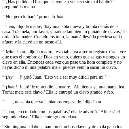
”‘¿Has pedido a Dios que te ayude a vencer este mal hábito?’
preguntó la mamá.
”‘No, pero lo haré,’ prometió Juan.
”‘Juan,’ dijo la madre, ‘hay una tabla nueva y bonita detrás de la
casa. Tráemela, por favor, y tráeme también un puñado de clavos,’ le
ordenó la madre. Cuando los trajo, la mamá llevó la preciosa tabla
afuera y la clavó en un poste allí.
”‘Mira, Juan,’ dijo la madre, ‘esta tabla va a ser tu registro. Cada vez
que uses el nombre de Dios en vano, quiero que salgas y pongas un
clavo en ella. Entonces cada vez que pase una hora complete y no
hayas dicho ni una palabra mala, puedes venir a sacar un clavo.’
”‘¡Ay___!’ gritó Juan. ‘Esto va a ser muy difícil para mí.’
”‘¡Juan! ¡Juan!’ le reprendió la madre. ‘Ahí tienes ya una marca fea.
Toma; mete este clavo.’ Ella le entregó un clavo grande y feo.
”‘___, no sabía que ya habíamos empezado,’ dijo Juan.
”‘Juan, ten cuidado con tus palabras,’ ella le advirtió. ‘Ahí está el
segundo clavo.’ Ella le entregó otro clavo.
”Sin ninguna palabra, Juan tomó ambos clavos y de mala gana los