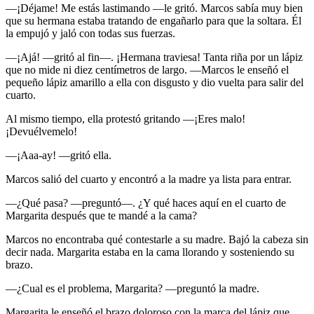
—¡Déjame! Me estás lastimando —le gritó. Marcos sabía muy bien
que su hermana estaba tratando de engañarlo para que la soltara. Él
la empujó y jaló con todas sus fuerzas.
—¡Ajá! —gritó al fin—. ¡Hermana traviesa! Tanta riña por un lápiz
que no mide ni diez centímetros de largo. —Marcos le enseñó el
pequeño lápiz amarillo a ella con disgusto y dio vuelta para salir del
cuarto.
Al mismo tiempo, ella protestó gritando —¡Eres malo!
¡Devuélvemelo!
—¡Aaa-ay! —gritó ella.
Marcos salió del cuarto y encontró a la madre ya lista para entrar.
—¿Qué pasa? —preguntó—. ¿Y qué haces aquí en el cuarto de
Margarita después que te mandé a la cama?
Marcos no encontraba qué contestarle a su madre. Bajó la cabeza sin
decir nada. Margarita estaba en la cama llorando y sosteniendo su
brazo.
—¿Cual es el problema, Margarita? —preguntó la madre.
Margarita le enseñó el brazo doloroso con la marca del lápiz que