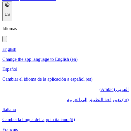
ES
Idiomas
English
Change the app language to English (en)
Español
Cambiar el idioma de la aplicación a español (es)
العربي (Arabic)
(ar) تغيير لغة التطبيق إلى العربية
Italiano
Cambia la lingua dell'app in italiano (it)
Français