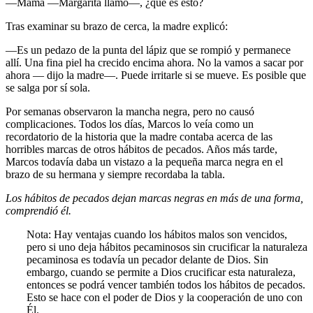
—Mamá —Margarita llamó—, ¿qué es esto?
Tras examinar su brazo de cerca, la madre explicó:
—Es un pedazo de la punta del lápiz que se rompió y permanece
allí. Una fina piel ha crecido encima ahora. No la vamos a sacar por
ahora — dijo la madre—. Puede irritarle si se mueve. Es posible que
se salga por sí sola.
Por semanas observaron la mancha negra, pero no causó
complicaciones. Todos los días, Marcos lo veía como un
recordatorio de la historia que la madre contaba acerca de las
horribles marcas de otros hábitos de pecados. Años más tarde,
Marcos todavía daba un vistazo a la pequeña marca negra en el
brazo de su hermana y siempre recordaba la tabla.
Los hábitos de pecados dejan marcas negras en más de una forma,
comprendió él.
Nota: Hay ventajas cuando los hábitos malos son vencidos,
pero si uno deja hábitos pecaminosos sin crucificar la naturaleza
pecaminosa es todavía un pecador delante de Dios. Sin
embargo, cuando se permite a Dios crucificar esta naturaleza,
entonces se podrá vencer también todos los hábitos de pecados.
Esto se hace con el poder de Dios y la cooperación de uno con
Él.