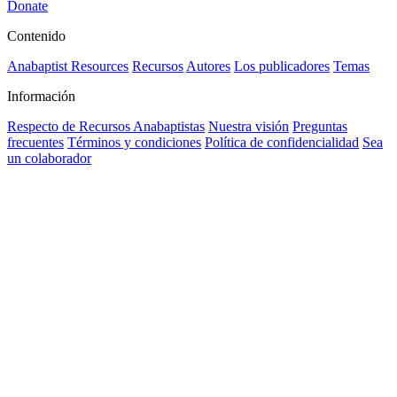
Donate
Contenido
Anabaptist Resources
Recursos
Autores
Los publicadores
Temas
Información
Respecto de Recursos Anabaptistas
Nuestra visión
Preguntas
frecuentes
Términos y condiciones
Política de confidencialidad
Sea
un colaborador