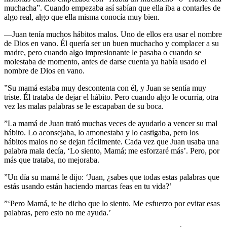
muchacha”. Cuando empezaba así sabían que ella iba a contarles de
algo real, algo que ella misma conocía muy bien.
—Juan tenía muchos hábitos malos. Uno de ellos era usar el nombre
de Dios en vano. Él quería ser un buen muchacho y complacer a su
madre, pero cuando algo impresionante le pasaba o cuando se
molestaba de momento, antes de darse cuenta ya había usado el
nombre de Dios en vano.
”Su mamá estaba muy descontenta con él, y Juan se sentía muy
triste. Él trataba de dejar el hábito. Pero cuando algo le ocurría, otra
vez las malas palabras se le escapaban de su boca.
”La mamá de Juan trató muchas veces de ayudarlo a vencer su mal
hábito. Lo aconsejaba, lo amonestaba y lo castigaba, pero los
hábitos malos no se dejan fácilmente. Cada vez que Juan usaba una
palabra mala decía, ‘Lo siento, Mamá; me esforzaré más’. Pero, por
más que trataba, no mejoraba.
”Un día su mamá le dijo: ‘Juan, ¿sabes que todas estas palabras que
estás usando están haciendo marcas feas en tu vida?’
”‘Pero Mamá, te he dicho que lo siento. Me esfuerzo por evitar esas
palabras, pero esto no me ayuda.’