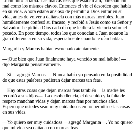
”Juan miró la tabla. Las marcas feas que estaban allí, parecían tan
mal como los mismos clavos. Entonces él vio el desorden que había
en su vida. Ahora estaba ansioso de permitir a Dios entrar en su
vida, antes de volver a dañársela con más marcas horribles. Juan
humildemente confesó su fracaso, y recibió a Jesús como su Señor y
Salvador. Le pidió a Dios cada día que le diera la victoria sobre el
pecado. En poco tiempo, todos los que conocían a Juan notaron la
gran diferencia en su vida, especialmente cuando le oían hablar.
Margarita y Marcos habían escuchado atentamente.
—¡Qué bien que Juan finalmente haya vencido su mal hábito! —
dijo Margarita pensativamente.
—Sí —agregó Marcos—. Nunca había yo pensado en la posibilidad
de que estas palabras pudieran dejar marcas tan feas.
—Hay otras cosas que dejan marcas feas también —la madre les
recordó a sus hijos—. La desobediencia, el descuido y la falta de
respeto manchan vidas y dejan marcas feas por muchos años.
Espero que ustedes sean muy cuidadosos en no permitir estas cosas
en sus vidas.
—Yo quiero ser muy cuidadosa —agregó Margarita—. Yo no quiero
que mi vida sea dañada con marcas feas.