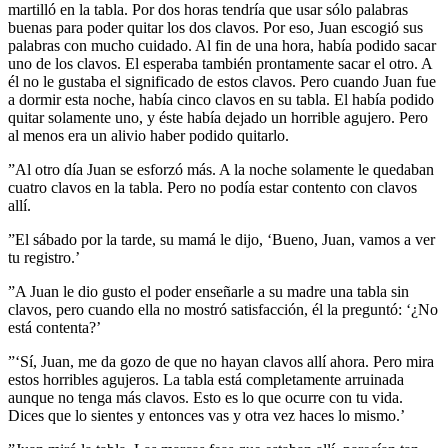
martilló en la tabla. Por dos horas tendría que usar sólo palabras
buenas para poder quitar los dos clavos. Por eso, Juan escogió sus
palabras con mucho cuidado. Al fin de una hora, había podido sacar
uno de los clavos. El esperaba también prontamente sacar el otro. A
él no le gustaba el significado de estos clavos. Pero cuando Juan fue
a dormir esta noche, había cinco clavos en su tabla. El había podido
quitar solamente uno, y éste había dejado un horrible agujero. Pero
al menos era un alivio haber podido quitarlo.
”Al otro día Juan se esforzó más. A la noche solamente le quedaban
cuatro clavos en la tabla. Pero no podía estar contento con clavos
allí.
”El sábado por la tarde, su mamá le dijo, ‘Bueno, Juan, vamos a ver
tu registro.’
”A Juan le dio gusto el poder enseñarle a su madre una tabla sin
clavos, pero cuando ella no mostró satisfacción, él la preguntó: ‘¿No
está contenta?’
”‘Sí, Juan, me da gozo de que no hayan clavos allí ahora. Pero mira
estos horribles agujeros. La tabla está completamente arruinada
aunque no tenga más clavos. Esto es lo que ocurre con tu vida.
Dices que lo sientes y entonces vas y otra vez haces lo mismo.’