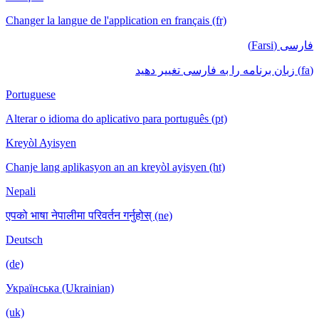
Changer la langue de l'application en français (fr)
فارسی (Farsi)
(fa) زبان برنامه را به فارسی تغییر دهید
Portuguese
Alterar o idioma do aplicativo para português (pt)
Kreyòl Ayisyen
Chanje lang aplikasyon an an kreyòl ayisyen (ht)
Nepali
एपको भाषा नेपालीमा परिवर्तन गर्नुहोस् (ne)
Deutsch
(de)
Українська (Ukrainian)
(uk)