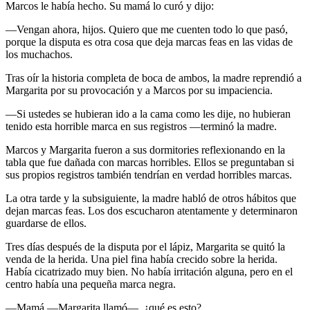
Marcos le había hecho. Su mamá lo curó y dijo:
—Vengan ahora, hijos. Quiero que me cuenten todo lo que pasó,
porque la disputa es otra cosa que deja marcas feas en las vidas de
los muchachos.
Tras oír la historia completa de boca de ambos, la madre reprendió a
Margarita por su provocación y a Marcos por su impaciencia.
—Si ustedes se hubieran ido a la cama como les dije, no hubieran
tenido esta horrible marca en sus registros —terminó la madre.
Marcos y Margarita fueron a sus dormitories reflexionando en la
tabla que fue dañada con marcas horribles. Ellos se preguntaban si
sus propios registros también tendrían en verdad horribles marcas.
La otra tarde y la subsiguiente, la madre habló de otros hábitos que
dejan marcas feas. Los dos escucharon atentamente y determinaron
guardarse de ellos.
Tres días después de la disputa por el lápiz, Margarita se quitó la
venda de la herida. Una piel fina había crecido sobre la herida.
Había cicatrizado muy bien. No había irritación alguna, pero en el
centro había una pequeña marca negra.
—Mamá —Margarita llamó—, ¿qué es esto?