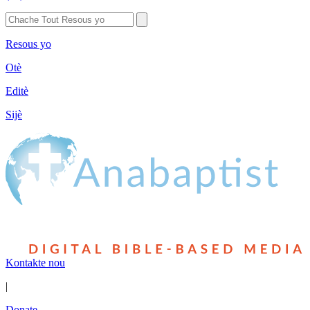
Resous yo
Otè
Editè
Sijè
Kontakte nou
|
Donate