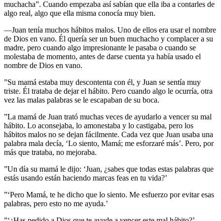
muchacha”. Cuando empezaba así sabían que ella iba a contarles de
algo real, algo que ella misma conocía muy bien.
—Juan tenía muchos hábitos malos. Uno de ellos era usar el nombre
de Dios en vano. Él quería ser un buen muchacho y complacer a su
madre, pero cuando algo impresionante le pasaba o cuando se
molestaba de momento, antes de darse cuenta ya había usado el
nombre de Dios en vano.
”Su mamá estaba muy descontenta con él, y Juan se sentía muy
triste. Él trataba de dejar el hábito. Pero cuando algo le ocurría, otra
vez las malas palabras se le escapaban de su boca.
”La mamá de Juan trató muchas veces de ayudarlo a vencer su mal
hábito. Lo aconsejaba, lo amonestaba y lo castigaba, pero los
hábitos malos no se dejan fácilmente. Cada vez que Juan usaba una
palabra mala decía, ‘Lo siento, Mamá; me esforzaré más’. Pero, por
más que trataba, no mejoraba.
”Un día su mamá le dijo: ‘Juan, ¿sabes que todas estas palabras que
estás usando están haciendo marcas feas en tu vida?’
”‘Pero Mamá, te he dicho que lo siento. Me esfuerzo por evitar esas
palabras, pero esto no me ayuda.’
”‘¿Has pedido a Dios que te ayude a vencer este mal hábito?’