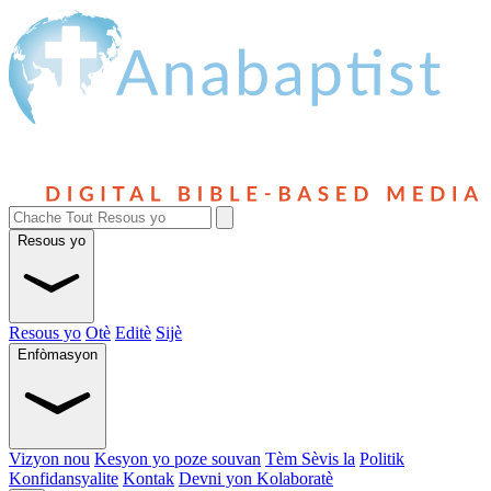
Resous yo
Resous yo
Otè
Editè
Sijè
Enfòmasyon
Vizyon nou
Kesyon yo poze souvan
Tèm Sèvis la
Politik
Konfidansyalite
Kontak
Devni yon Kolaboratè