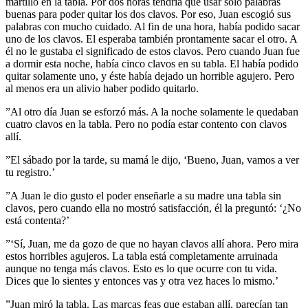
martilló en la tabla. Por dos horas tendría que usar sólo palabras
buenas para poder quitar los dos clavos. Por eso, Juan escogió sus
palabras con mucho cuidado. Al fin de una hora, había podido sacar
uno de los clavos. El esperaba también prontamente sacar el otro. A
él no le gustaba el significado de estos clavos. Pero cuando Juan fue
a dormir esta noche, había cinco clavos en su tabla. El había podido
quitar solamente uno, y éste había dejado un horrible agujero. Pero
al menos era un alivio haber podido quitarlo.
”Al otro día Juan se esforzó más. A la noche solamente le quedaban
cuatro clavos en la tabla. Pero no podía estar contento con clavos
allí.
”El sábado por la tarde, su mamá le dijo, ‘Bueno, Juan, vamos a ver
tu registro.’
”A Juan le dio gusto el poder enseñarle a su madre una tabla sin
clavos, pero cuando ella no mostró satisfacción, él la preguntó: ‘¿No
está contenta?’
”‘Sí, Juan, me da gozo de que no hayan clavos allí ahora. Pero mira
estos horribles agujeros. La tabla está completamente arruinada
aunque no tenga más clavos. Esto es lo que ocurre con tu vida.
Dices que lo sientes y entonces vas y otra vez haces lo mismo.’
”Juan miró la tabla. Las marcas feas que estaban allí, parecían tan