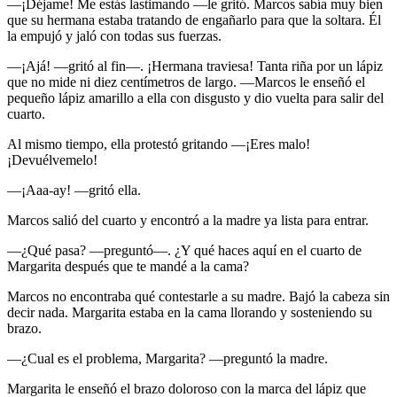
—¡Déjame! Me estás lastimando —le gritó. Marcos sabía muy bien
que su hermana estaba tratando de engañarlo para que la soltara. Él
la empujó y jaló con todas sus fuerzas.
—¡Ajá! —gritó al fin—. ¡Hermana traviesa! Tanta riña por un lápiz
que no mide ni diez centímetros de largo. —Marcos le enseñó el
pequeño lápiz amarillo a ella con disgusto y dio vuelta para salir del
cuarto.
Al mismo tiempo, ella protestó gritando —¡Eres malo!
¡Devuélvemelo!
—¡Aaa-ay! —gritó ella.
Marcos salió del cuarto y encontró a la madre ya lista para entrar.
—¿Qué pasa? —preguntó—. ¿Y qué haces aquí en el cuarto de
Margarita después que te mandé a la cama?
Marcos no encontraba qué contestarle a su madre. Bajó la cabeza sin
decir nada. Margarita estaba en la cama llorando y sosteniendo su
brazo.
—¿Cual es el problema, Margarita? —preguntó la madre.
Margarita le enseñó el brazo doloroso con la marca del lápiz que