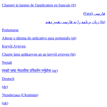
Changer la langue de l'application en français (fr)
فارسی (Farsi)
(fa) زبان برنامه را به فارسی تغییر دهید
Portuguese
Alterar o idioma do aplicativo para português (pt)
Kreyòl Ayisyen
Chanje lang aplikasyon an an kreyòl ayisyen (ht)
Nepali
एपको भाषा नेपालीमा परिवर्तन गर्नुहोस् (ne)
Deutsch
(de)
Українська (Ukrainian)
(uk)