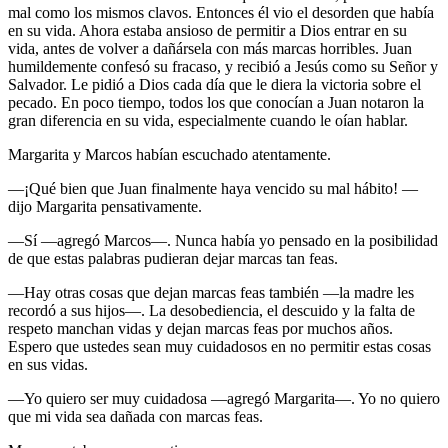
mal como los mismos clavos. Entonces él vio el desorden que había
en su vida. Ahora estaba ansioso de permitir a Dios entrar en su
vida, antes de volver a dañársela con más marcas horribles. Juan
humildemente confesó su fracaso, y recibió a Jesús como su Señor y
Salvador. Le pidió a Dios cada día que le diera la victoria sobre el
pecado. En poco tiempo, todos los que conocían a Juan notaron la
gran diferencia en su vida, especialmente cuando le oían hablar.
Margarita y Marcos habían escuchado atentamente.
—¡Qué bien que Juan finalmente haya vencido su mal hábito! —
dijo Margarita pensativamente.
—Sí —agregó Marcos—. Nunca había yo pensado en la posibilidad
de que estas palabras pudieran dejar marcas tan feas.
—Hay otras cosas que dejan marcas feas también —la madre les
recordó a sus hijos—. La desobediencia, el descuido y la falta de
respeto manchan vidas y dejan marcas feas por muchos años.
Espero que ustedes sean muy cuidadosos en no permitir estas cosas
en sus vidas.
—Yo quiero ser muy cuidadosa —agregó Margarita—. Yo no quiero
que mi vida sea dañada con marcas feas.