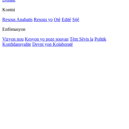
Kontni
Resous Anabatis
Resous yo
Otè
Editè
Sijè
Enfòmasyon
Vizyon nou
Kesyon yo poze souvan
Tèm Sèvis la
Politik
Konfidansyalite
Devni yon Kolaboratè