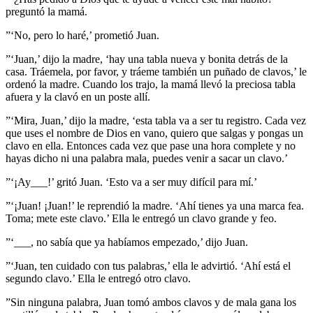
preguntó la mamá.
”‘No, pero lo haré,’ prometió Juan.
”‘Juan,’ dijo la madre, ‘hay una tabla nueva y bonita detrás de la
casa. Tráemela, por favor, y tráeme también un puñado de clavos,’ le
ordenó la madre. Cuando los trajo, la mamá llevó la preciosa tabla
afuera y la clavó en un poste allí.
”‘Mira, Juan,’ dijo la madre, ‘esta tabla va a ser tu registro. Cada vez
que uses el nombre de Dios en vano, quiero que salgas y pongas un
clavo en ella. Entonces cada vez que pase una hora complete y no
hayas dicho ni una palabra mala, puedes venir a sacar un clavo.’
”‘¡Ay___!’ gritó Juan. ‘Esto va a ser muy difícil para mí.’
”‘¡Juan! ¡Juan!’ le reprendió la madre. ‘Ahí tienes ya una marca fea.
Toma; mete este clavo.’ Ella le entregó un clavo grande y feo.
”‘___, no sabía que ya habíamos empezado,’ dijo Juan.
”‘Juan, ten cuidado con tus palabras,’ ella le advirtió. ‘Ahí está el
segundo clavo.’ Ella le entregó otro clavo.
”Sin ninguna palabra, Juan tomó ambos clavos y de mala gana los