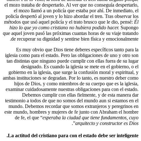
el mozo trataba de despertarlo. Al ver que no
el mozo llamó a un policía que estaba po
policía despertó al joven y lo hizo abordar el
métodos que usó aquel policía y el trato brus
hizo lo que yo como cristiano no hubiera
que aquel joven pasó las próximas cuantas hor
de recuperar su dignidad y sentirse bien f
Es muy obvio que Dios tiene deberes es
iglesia como para el estado. Pero las obligac
tan distintas que ninguno puede cumplir con 
designado. Es cuando la iglesia se m
gobierno en la iglesia, que surge la confusi
ambas instituciones se degradan. Por lo tanto
hijos de Dios, y como miembros de su cu
examinar cuidadosamente nuestras obligacio
Debemos cumplir con ellas fielment
testimonio a todos de que no somos del mund
mundo. Debemos recordar que somos extra
este mundo, hombres y mujeres de fe junto
de fe, el que “
esperaba la ciudad que t
”.
arquitect
La actitud del cristiano para con el estad