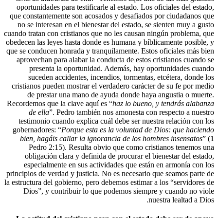
oportunidades para testificarle al estado. L
que constantemente son acosados y desafia
no se interesan en el bienestar del estado
cuando tratan con cristianos que no les caus
obedecen las leyes hasta donde es humana y 
que se conducen honrada y tranquilamente. E
aprovechan para alabar la conducta de est
presenta la oportunidad. Además, ha
suceden accidentes, incendios, torment
cristianos pueden mostrar el verdadero cará
de prestar una mano de ayuda donde h
Recordemos que la clave aquí es “
haz lo bue
de ella
”. Pedro también nos amonesta 
testimonio cuando explica cuál debe ser n
gobernadores: “
Porque esta es la voluntad
bien, hagáis callar la ignorancia de los
Pedro 2:15). Resulta obvio que como 
obligación clara y definida de procurar 
especialmente en sus actividades que e
principios de verdad y justicia. No es necesa
la estructura del gobierno, pero debemos estim
Dios”, y contribuir lo que podemos sie