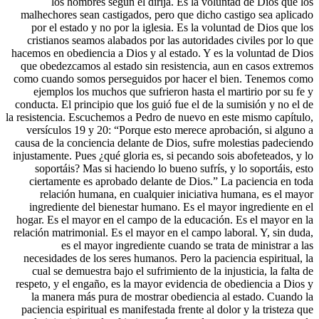
los hombres según él dirija. Es la v
malhechores sean castigados, pero que dic
por el estado y no por la iglesia. Es la 
cristianos seamos alabados por las autori
hacemos en obediencia a Dios y al estado. Y
que obedezcamos al estado sin resistencia
como cuando somos perseguidos por hacer 
ejemplos los muchos que sufrieron hasta 
conducta. El principio que los guió fue el d
la resistencia. Escuchemos a Pedro de nuevo 
versículos 19 y 20: “Porque esto merece 
causa de la conciencia delante de Dios, suf
injustamente. Pues ¿qué gloria es, si pecand
soportáis? Mas si haciendo lo bueno sufr
ciertamente es aprobado delante de Dios
relación humana, en cualquier iniciat
ingrediente del bienestar humano. Es el 
hogar. Es el mayor en el campo de la educa
relación matrimonial. Es el mayor en el camp
es el mayor ingrediente cuando se 
necesidades de los seres humanos. Pero la 
cual se demuestra bajo el sufrimiento de l
respeto, y el engaño, es la mayor evidencia
la manera más pura de mostrar obedienc
paciencia espiritual es manifestada frente a