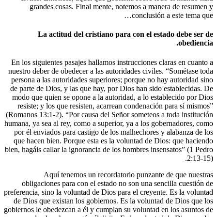
grandes cosas. Final mente, notemos
conc
La actitud del cristiano para con
En los siguientes pasajes hallamos instrucci
nuestro deber de obedecer a las autoridades 
persona a las autoridades superiores; porqu
de parte de Dios, y las que hay, por Dios ha
modo que quien se opone a la autoridad, a 
resiste; y los que resisten, acarrean con
(Romanos 13:1-2). “Por causa del Señor some
humana, ya sea al rey, como a superior, ya a
por él enviados para castigo de los malhec
que hacen bien. Porque esta es la volunta
bien, hagáis callar la ignorancia de los hombr
Aquí tenemos un recordatorio pu
obligaciones para con el estado no son u
preferencia, sino la voluntad de Dios para el 
de Dios que existan los gobiernos. Es la v
gobiernos le obedezcan a él y cumplan su vol