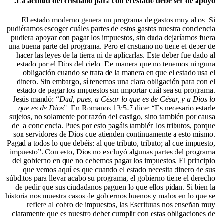
La actitud del cristiano para con el est
El estado moderno genera un programa d
pudiéramos escoger cuáles partes de estos ga
pudiera apoyar con pagar los impuestos, si
una buena parte del programa. Pero el cristia
hacer las leyes de la tierra ni de aplicarla
estado por el Dios del cielo. De manera 
obligación cuando se trata de la manera 
dinero. Sin embargo, sí tenemos una clara
estado de pagar los impuestos sin importa
Jesús mandó: “
Dad, pues, a César lo que e
que es de Dios
”. En Romanos 13:5-7 dice
sujetos, no solamente por razón del castigo,
de la conciencia. Pues por esto pagáis tamb
son servidores de Dios que atienden conti
Pagad a todos lo que debéis: al que tributo, t
impuesto”. Con esto, Dios no excluyó algun
del gobierno en que no debemos pagar los 
que vemos aquí es que cuando el estado
súbditos para llevar acabo su programa, el go
de pedir que sus ciudadanos paguen lo que 
historia nos muestra casos de gobiernos buen
refiere al cobro de impuestos, las Esc
claramente que es nuestro deber cumplir co