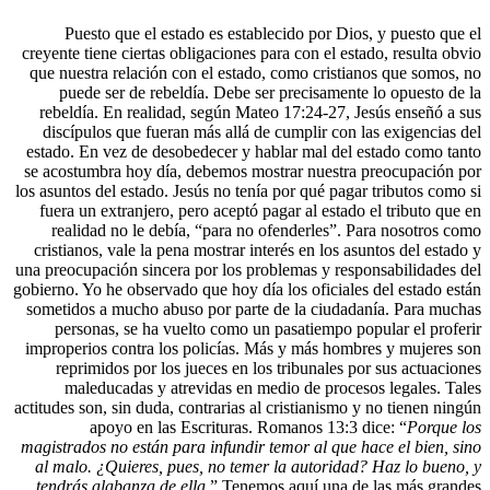
Puesto que el estado es establecido po
creyente tiene ciertas obligaciones para con 
que nuestra relación con el estado, como c
puede ser de rebeldía. Debe ser precis
rebeldía. En realidad, según Mateo 17:24
discípulos que fueran más allá de cumplir
estado. En vez de desobedecer y hablar mal
se acostumbra hoy día, debemos mostrar nu
los asuntos del estado. Jesús no tenía por qu
fuera un extranjero, pero aceptó pagar al 
realidad no le debía, “para no ofenderl
cristianos, vale la pena mostrar interés en 
una preocupación sincera por los problemas 
gobierno. Yo he observado que hoy día los ofi
sometidos a mucho abuso por parte de la c
personas, se ha vuelto como un pasatie
improperios contra los policías. Más y más
reprimidos por los jueces en los tribun
maleducadas y atrevidas en medio de 
actitudes son, sin duda, contrarias al cristia
apoyo en las Escrituras. Romanos 
magistrados no están para infundir temor al
al malo. ¿Quieres, pues, no temer la aut
tendrás alabanza de ella
.” Tenemos aquí 