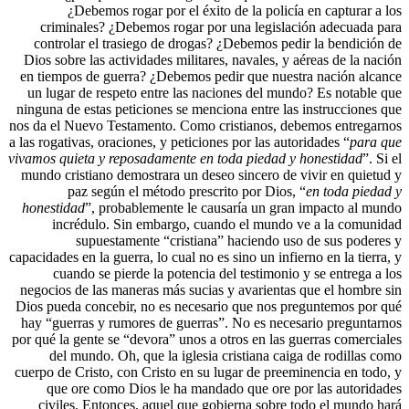
¿Debemos rogar por el éxito de la p
criminales? ¿Debemos rogar por una leg
controlar el trasiego de drogas? ¿Debemo
Dios sobre las actividades militares, navale
en tiempos de guerra? ¿Debemos pedir que 
un lugar de respeto entre las naciones de
ninguna de estas peticiones se menciona entr
nos da el Nuevo Testamento. Como cristiano
a las rogativas, oraciones, y peticiones por la
vivamos quieta y reposadamente en toda pied
mundo cristiano demostrara un deseo sincer
paz según el método prescrito por D
honestidad
”, probablemente le causaría un
incrédulo. Sin embargo, cuando el m
supuestamente “cristiana” hacien
capacidades en la guerra, lo cual no es sino un 
cuando se pierde la potencia del testi
negocios de las maneras más sucias y avari
Dios pueda concebir, no es necesario que n
hay “guerras y rumores de guerras”. No es 
por qué la gente se “devora” unos a otros en 
del mundo. Oh, que la iglesia cristiana
cuerpo de Cristo, con Cristo en su lugar de 
que ore como Dios le ha mandado que o
civiles. Entonces, aquel que gobierna s