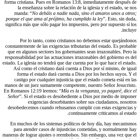
forma cristiana. Pues en Romanos 13:8, inm
la enseñanza sobre la relación de la igl
manda: “
No debáis a nadie nada, sino 
porque el que ama al prójimo, ha cumplido 
significa más que sólo pagar los impuestos, p
Por lo tanto, como cristianos no de
constantemente de las exigencias tributarias 
que en algunos sectores los gobernantes sea
responsabilidad por las actuaciones irrazonab
estado. La iglesia no tendrá que dar cuenta po
Así como el cristiano dará cuenta a Dios
forma el estado dará cuenta a Dios por
castigo por cualquier injusticia que el e
manos de un juez sumamente competente, nue
En Romanos 12:19 leemos: “
Mía es la venga
Señor
”. Si el estado es desobediente a Di
exigencias desorbitantes sobre s
desobedecemos cuando rehusamos cumplir 
continuament
En muchos de los sistemas políticos de h
para atender casos de injusticias comet
maneras de lograr ajustes o reembolsos. Sin 