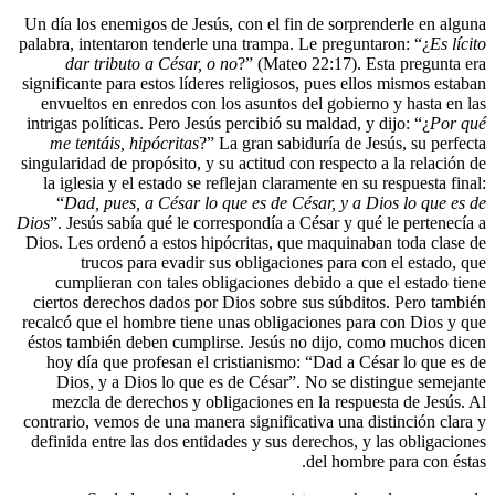
Un día los enemigos de Jesús, con el fin de
palabra, intentaron tenderle una trampa. Le 
dar tributo a César, o no
?” (Mateo 22
significante para estos líderes religiosos, p
envueltos en enredos con los asuntos del 
intrigas políticas. Pero Jesús percibió su ma
me tentáis, hipócritas
?” La gran sabidur
singularidad de propósito, y su actitud con r
la iglesia y el estado se reflejan claramen
“
Dad, pues, a César lo que es de César
Dios
”. Jesús sabía qué le correspondía a Cés
Dios. Les ordenó a estos hipócritas, que m
trucos para evadir sus obligaciones 
cumplieran con tales obligaciones debid
ciertos derechos dados por Dios sobre sus
recalcó que el hombre tiene unas obligacio
éstos también deben cumplirse. Jesús no d
hoy día que profesan el cristianismo: “D
Dios, y a Dios lo que es de César”. No
mezcla de derechos y obligaciones en la
contrario, vemos de una manera significativa
definida entre las dos entidades y sus dere
del