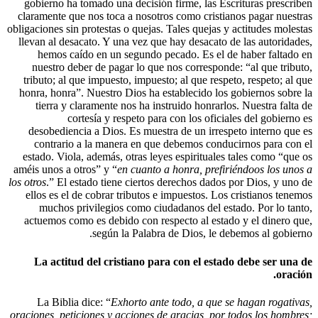
gobierno ha tomado una decisión firme, la
claramente que nos toca a nosotros como cr
obligaciones sin protestas o quejas. Tales que
llevan al desacato. Y una vez que hay desac
hemos caído en un segundo pecado. Es 
nuestro deber de pagar lo que nos corres
tributo; al que impuesto, impuesto; al que 
honra, honra”. Nuestro Dios ha establecido
tierra y claramente nos ha instruido hon
cortesía y respeto para con los o
desobediencia a Dios. Es muestra de un i
contrario a la manera en que debemos c
estado. Viola, además, otras leyes espirit
améis unos a otros” y “
en cuanto a honra, p
los otros
.” El estado tiene ciertos derechos d
ellos es el de cobrar tributos e impuestos
muchos privilegios como ciudadanos de
actuemos como es debido con respecto al 
según la Palabra de Dios, 
La actitud del cristiano para con el 
La Biblia dice: “
Exhorto ante todo, a 
oraciones, peticiones y acciones de gracias,