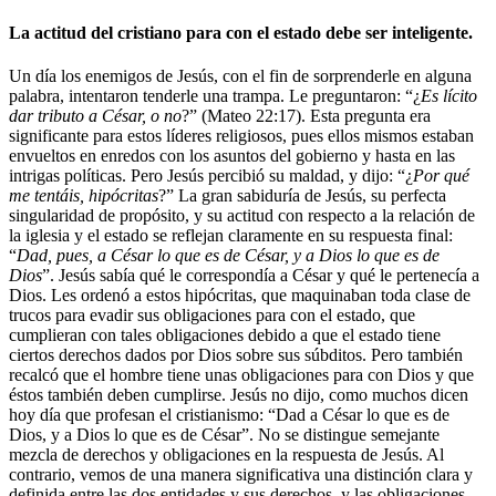
La actitud del cristiano para con el estado debe ser inteligente.
Un día los enemigos de Jesús, con el fin de sorprenderle en alguna
palabra, intentaron tenderle una trampa. Le preguntaron: “¿
Es lícito
dar tributo a César, o no
?” (Mateo 22:17). Esta pregunta era
significante para estos líderes religiosos, pues ellos mismos estaban
envueltos en enredos con los asuntos del gobierno y hasta en las
intrigas políticas. Pero Jesús percibió su maldad, y dijo: “¿
Por qué
me tentáis, hipócritas
?” La gran sabiduría de Jesús, su perfecta
singularidad de propósito, y su actitud con respecto a la relación de
la iglesia y el estado se reflejan claramente en su respuesta final:
“
Dad, pues, a César lo que es de César, y a Dios lo que es de
Dios
”. Jesús sabía qué le correspondía a César y qué le pertenecía a
Dios. Les ordenó a estos hipócritas, que maquinaban toda clase de
trucos para evadir sus obligaciones para con el estado, que
cumplieran con tales obligaciones debido a que el estado tiene
ciertos derechos dados por Dios sobre sus súbditos. Pero también
recalcó que el hombre tiene unas obligaciones para con Dios y que
éstos también deben cumplirse. Jesús no dijo, como muchos dicen
hoy día que profesan el cristianismo: “Dad a César lo que es de
Dios, y a Dios lo que es de César”. No se distingue semejante
mezcla de derechos y obligaciones en la respuesta de Jesús. Al
contrario, vemos de una manera significativa una distinción clara y
definida entre las dos entidades y sus derechos, y las obligaciones