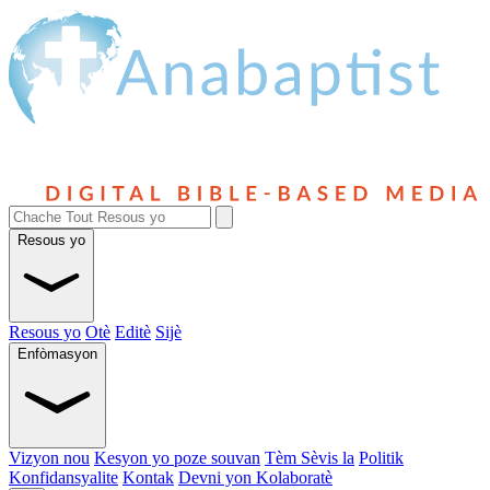
Resous yo
Resous yo
Otè
Editè
Sijè
Enfòmasyon
Vizyon nou
Kesyon yo poze souvan
Tèm Sèvis la
Politik
Konfidansyalite
Kontak
Devni yon Kolaboratè