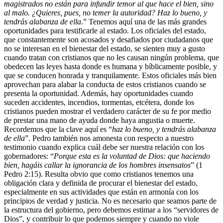
magistrados no están para infundir temor al que hace el bien, sino
al malo. ¿Quieres, pues, no temer la autoridad? Haz lo bueno, y
tendrás alabanza de ella
.” Tenemos aquí una de las más grandes
oportunidades para testificarle al estado. Los oficiales del estado,
que constantemente son acosados y desafiados por ciudadanos que
no se interesan en el bienestar del estado, se sienten muy a gusto
cuando tratan con cristianos que no les causan ningún problema, que
obedecen las leyes hasta donde es humana y bíblicamente posible, y
que se conducen honrada y tranquilamente. Estos oficiales más bien
aprovechan para alabar la conducta de estos cristianos cuando se
presenta la oportunidad. Además, hay oportunidades cuando
suceden accidentes, incendios, tormentas, etcétera, donde los
cristianos pueden mostrar el verdadero carácter de su fe por medio
de prestar una mano de ayuda donde haya angustia o muerte.
Recordemos que la clave aquí es “
haz lo bueno, y tendrás alabanza
de ella
”. Pedro también nos amonesta con respecto a nuestro
testimonio cuando explica cuál debe ser nuestra relación con los
gobernadores: “
Porque esta es la voluntad de Dios: que haciendo
bien, hagáis callar la ignorancia de los hombres insensatos
” (1
Pedro 2:15). Resulta obvio que como cristianos tenemos una
obligación clara y definida de procurar el bienestar del estado,
especialmente en sus actividades que están en armonía con los
principios de verdad y justicia. No es necesario que seamos parte de
la estructura del gobierno, pero debemos estimar a los “servidores de
Dios”, y contribuir lo que podemos siempre y cuando no viole