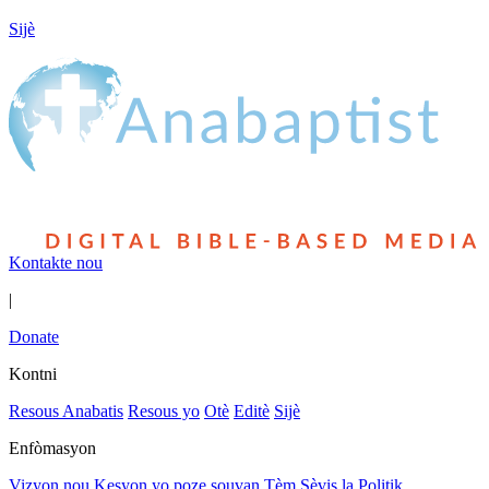
Sijè
Kontakte nou
|
Donate
Kontni
Resous Anabatis
Resous yo
Otè
Editè
Sijè
Enfòmasyon
Vizyon nou
Kesyon yo poze souvan
Tèm Sèvis la
Politik