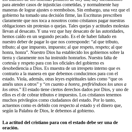
para atender casos de injusticias cometidas, y normalmente hay
maneras de lograr ajustes o reembolsos. Sin embargo, una vez que el
gobierno ha tomado una decisión firme, las Escrituras prescriben
claramente que nos toca a nosotros como cristianos pagar nuestras
obligaciones sin protestas o quejas. Tales quejas y actitudes molestas
llevan al desacato. Y una vez que hay desacato de las autoridades,
hemos caído en un segundo pecado. Es el de haber faltado en
nuestro deber de pagar lo que nos corresponde: “al que tributo,
tributo; al que impuesto, impuesto; al que respeto, respeto; al que
honra, honra”. Nuestro Dios ha establecido los gobiernos sobre la
tierra y claramente nos ha instruido honrarlos. Nuestra falta de
cortesía y respeto para con los oficiales del gobierno es
desobediencia a Dios. Es muestra de un irrespeto interno que es
contrario a la manera en que debemos conducirnos para con el
estado. Viola, además, otras leyes espirituales tales como “que os
améis unos a otros” y “
en cuanto a honra, prefiriéndoos los unos a
los otros
.” El estado tiene ciertos derechos dados por Dios, y uno de
ellos es el de cobrar tributos e impuestos. Los cristianos tenemos
muchos privilegios como ciudadanos del estado. Por lo tanto,
actuemos como es debido con respecto al estado y el dinero que,
según la Palabra de Dios, le debemos al gobierno.
La actitud del cristiano para con el estado debe ser una de
oración.