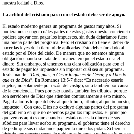
nuestra lealtad a Dios.
La actitud del cristiano para con el estado debe ser de apoyo.
El estado moderno genera un programa de gastos muy altos. Si
pudiéramos escoger cuáles partes de estos gastos nuestra conciencia
pudiera apoyar con pagar los impuestos, sin duda dejaríamos fuera
una buena parte del programa. Pero el cristiano no tiene el deber de
hacer las leyes de la tierra ni de aplicarlas. Este deber fue dado al
estado por el Dios del cielo. De manera que no tenemos ninguna
obligación cuando se trata de la manera en que el estado usa el
dinero. Sin embargo, sí tenemos una clara obligación para con el
estado de pagar los impuestos sin importar cuál sea su programa.
Jesús mandó: “
Dad, pues, a César lo que es de César, y a Dios lo
que es de Dios
”. En Romanos 13:5-7 dice: “Es necesario estarle
sujetos, no solamente por razón del castigo, sino también por causa
de la conciencia. Pues por esto pagáis también los tributos, porque
son servidores de Dios que atienden continuamente a esto mismo.
Pagad a todos lo que debéis: al que tributo, tributo; al que impuesto,
impuesto”. Con esto, Dios no excluyó algunas partes del programa
del gobierno en que no debemos pagar los impuestos. El principio
que vemos aquí es que cuando el estado necesita dinero de sus
súbditos para llevar acabo su programa, el gobierno tiene el derecho
de pedir que sus ciudadanos paguen lo que ellos pidan. Si bien la
historia nos muestra casos de gobiernos buenos y malos en lo que se