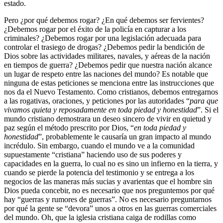
estado.
Pero ¿por qué debemos rogar? ¿En qué debemos ser fervientes?
¿Debemos rogar por el éxito de la policía en capturar a los
criminales? ¿Debemos rogar por una legislación adecuada para
controlar el trasiego de drogas? ¿Debemos pedir la bendición de
Dios sobre las actividades militares, navales, y aéreas de la nación
en tiempos de guerra? ¿Debemos pedir que nuestra nación alcance
un lugar de respeto entre las naciones del mundo? Es notable que
ninguna de estas peticiones se menciona entre las instrucciones que
nos da el Nuevo Testamento. Como cristianos, debemos entregarnos
a las rogativas, oraciones, y peticiones por las autoridades “
para que
vivamos quieta y reposadamente en toda piedad y honestidad
”. Si el
mundo cristiano demostrara un deseo sincero de vivir en quietud y
paz según el método prescrito por Dios, “
en toda piedad y
honestidad
”, probablemente le causaría un gran impacto al mundo
incrédulo. Sin embargo, cuando el mundo ve a la comunidad
supuestamente “cristiana” haciendo uso de sus poderes y
capacidades en la guerra, lo cual no es sino un infierno en la tierra, y
cuando se pierde la potencia del testimonio y se entrega a los
negocios de las maneras más sucias y avarientas que el hombre sin
Dios pueda concebir, no es necesario que nos preguntemos por qué
hay “guerras y rumores de guerras”. No es necesario preguntarnos
por qué la gente se “devora” unos a otros en las guerras comerciales
del mundo. Oh, que la iglesia cristiana caiga de rodillas como