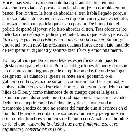
Hace unas semanas, me encontraba esperando el tren en una
estación ferroviaria. A poca distancia, vi a un joven dormido en un
banco. Por lo visto, la hora de abordar el tren había llegado porque
el mozo trataba de despertarlo. Al ver que no conseguía despertarlo,
el mozo llamó a un policía que estaba por ahí. De inmediato, el
policía despertó al joven y lo hizo abordar el tren. Tras observar los
métodos que usó aquel policía y el trato brusco que le dio, pensé:
Él
hizo lo que yo como cristiano no hubiera podido hacer.
Supongo
que aquel joven pasó las próximas cuantas horas de su viaje tratando
de recuperar su dignidad y sentirse bien física y emocionalmente.
Es muy obvio que Dios tiene deberes específicos tanto para la
iglesia como para el estado. Pero las obligaciones de uno y otro son
tan distintas que ninguno puede cumplir con ellas fuera de su lugar
designado. Es cuando la iglesia se mete en el gobierno, o el
gobierno en la iglesia, que surge la confusión moral y espiritual, y
ambas instituciones se degradan. Por lo tanto, es nuestro deber como
hijos de Dios, y como miembros de su cuerpo que es la iglesia,
examinar cuidadosamente nuestras obligaciones para con el estado.
Debemos cumplir con ellas fielmente, y de esta manera dar
testimonio a todos de que no somos del mundo aun si estamos en el
mundo. Debemos recordar que somos extranjeros y peregrinos en
este mundo, hombres y mujeres de fe junto con Abraham el hombre
de fe, el que “
esperaba la ciudad que tiene fundamentos, cuyo
arquitecto y constructor es Dios
”.