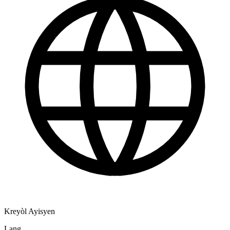
Kreyòl Ayisyen
Lang