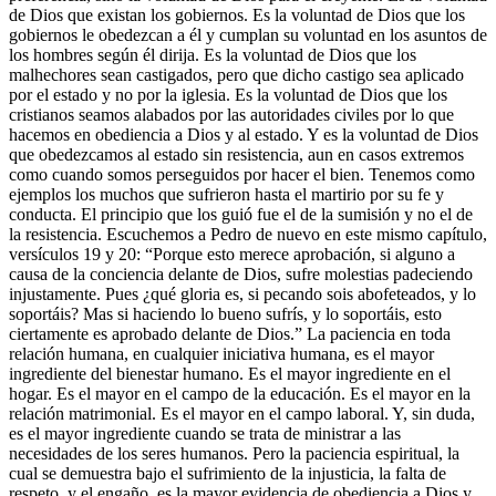
de Dios que existan los gobiernos. Es la voluntad de Dios que los
gobiernos le obedezcan a él y cumplan su voluntad en los asuntos de
los hombres según él dirija. Es la voluntad de Dios que los
malhechores sean castigados, pero que dicho castigo sea aplicado
por el estado y no por la iglesia. Es la voluntad de Dios que los
cristianos seamos alabados por las autoridades civiles por lo que
hacemos en obediencia a Dios y al estado. Y es la voluntad de Dios
que obedezcamos al estado sin resistencia, aun en casos extremos
como cuando somos perseguidos por hacer el bien. Tenemos como
ejemplos los muchos que sufrieron hasta el martirio por su fe y
conducta. El principio que los guió fue el de la sumisión y no el de
la resistencia. Escuchemos a Pedro de nuevo en este mismo capítulo,
versículos 19 y 20: “Porque esto merece aprobación, si alguno a
causa de la conciencia delante de Dios, sufre molestias padeciendo
injustamente. Pues ¿qué gloria es, si pecando sois abofeteados, y lo
soportáis? Mas si haciendo lo bueno sufrís, y lo soportáis, esto
ciertamente es aprobado delante de Dios.” La paciencia en toda
relación humana, en cualquier iniciativa humana, es el mayor
ingrediente del bienestar humano. Es el mayor ingrediente en el
hogar. Es el mayor en el campo de la educación. Es el mayor en la
relación matrimonial. Es el mayor en el campo laboral. Y, sin duda,
es el mayor ingrediente cuando se trata de ministrar a las
necesidades de los seres humanos. Pero la paciencia espiritual, la
cual se demuestra bajo el sufrimiento de la injusticia, la falta de
respeto, y el engaño, es la mayor evidencia de obediencia a Dios y