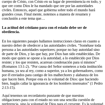
cuerpo de Cristo, con Cristo en su lugar de preeminencia en todo, y
que ore como Dios le ha mandado que ore por las autoridades
civiles. Entonces, aquel que gobierna sobre todo el mundo hará
grandes cosas. Final mente, notemos a manera de resumen y
conclusión a este tema que…
La actitud del cristiano para con el estado debe ser de
obediencia.
En los siguientes pasajes hallamos instrucciones claras en cuanto a
nuestro deber de obedecer a las autoridades civiles. “Sométase toda
persona a las autoridades superiores; porque no hay autoridad sino
de parte de Dios, y las que hay, por Dios han sido establecidas. De
modo que quien se opone a la autoridad, a lo establecido por Dios
resiste; y los que resisten, acarrean condenación para sí mismos”
(Romanos 13:1-2). “Por causa del Señor someteos a toda institución
humana, ya sea al rey, como a superior, ya a los gobernadores, como
por él enviados para castigo de los malhechores y alabanza de los
que hacen bien. Porque esta es la voluntad de Dios: que haciendo
bien, hagáis callar la ignorancia de los hombres insensatos” (1 Pedro
2:13-15).
Aquí tenemos un recordatorio punzante de que nuestras
obligaciones para con el estado no son una sencilla cuestión de
preferencia, sino la voluntad de Dios para el creyente. Es la voluntad