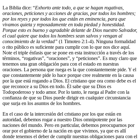
La Biblia dice: “
Exhorto ante todo, a que se hagan rogativas,
oraciones, peticiones y acciones de gracias, por todos los hombres;
por los reyes y por todos los que están en eminencia, para que
vivamos quieta y reposadamente en toda piedad y honestidad.
Porque esto es bueno y agradable delante de Dios nuestro Salvador,
el cual quiere que todos los hombres sean salvos y vengan al
conocimiento de la verdad”
(1 Timoteo 2:1-4). Ninguna formalidad
o rito público es suficiente para cumplir con lo que nos dice aquí.
Note el triple énfasis que se pone en esta instrucción a través de los
términos, “rogativas”, “oraciones”, y “peticiones”. Es muy claro que
tenemos una gran obligación para con el estado en nuestras
oraciones. La persona que ruega es la que constantemente pide. Y el
que constantemente pide lo hace porque cree realmente en la causa
por la que está rogando a Dios. El cristiano que ora como debe es el
que reconoce a su Dios en todo. Él sabe que su Dios es
Todopoderoso y todo amor. Por lo tanto, le ruega al Padre con la
confianza de que su Dios puede dirigir en cualquier circunstancia
que surja en los asuntos de los hombres.
En el caso de la intercesión del cristiano por los que están en
autoridad, debemos rogar a nuestro Dios omnipotente por las
naciones del mundo. Pero en particular, debemos preocuparnos por
orar por el gobierno de la nación en que vivimos, ya que es allí
donde tenemos el deber de cumplir nuestras obligaciones para con el