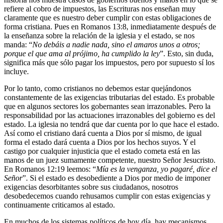
refiere al cobro de impuestos, las Escrituras nos enseñan muy
claramente que es nuestro deber cumplir con estas obligaciones de
forma cristiana. Pues en Romanos 13:8, inmediatamente después de
la enseñanza sobre la relación de la iglesia y el estado, se nos
manda: “
No debáis a nadie nada, sino el amaros unos a otros;
porque el que ama al prójimo, ha cumplido la ley
”. Esto, sin duda,
significa más que sólo pagar los impuestos, pero por supuesto sí los
incluye.
Por lo tanto, como cristianos no debemos estar quejándonos
constantemente de las exigencias tributarias del estado. Es probable
que en algunos sectores los gobernantes sean irrazonables. Pero la
responsabilidad por las actuaciones irrazonables del gobierno es del
estado. La iglesia no tendrá que dar cuenta por lo que hace el estado.
Así como el cristiano dará cuenta a Dios por sí mismo, de igual
forma el estado dará cuenta a Dios por los hechos suyos. Y el
castigo por cualquier injusticia que el estado cometa está en las
manos de un juez sumamente competente, nuestro Señor Jesucristo.
En Romanos 12:19 leemos: “
Mía es la venganza, yo pagaré, dice el
Señor
”. Si el estado es desobediente a Dios por medio de imponer
exigencias desorbitantes sobre sus ciudadanos, nosotros
desobedecemos cuando rehusamos cumplir con estas exigencias y
continuamente criticamos al estado.
En muchos de los sistemas políticos de hoy día, hay mecanismos