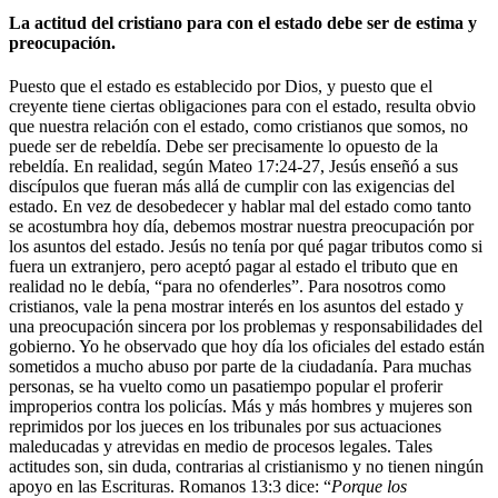
La actitud del cristiano para con el estado debe ser de estima y
preocupación.
Puesto que el estado es establecido por Dios, y puesto que el
creyente tiene ciertas obligaciones para con el estado, resulta obvio
que nuestra relación con el estado, como cristianos que somos, no
puede ser de rebeldía. Debe ser precisamente lo opuesto de la
rebeldía. En realidad, según Mateo 17:24-27, Jesús enseñó a sus
discípulos que fueran más allá de cumplir con las exigencias del
estado. En vez de desobedecer y hablar mal del estado como tanto
se acostumbra hoy día, debemos mostrar nuestra preocupación por
los asuntos del estado. Jesús no tenía por qué pagar tributos como si
fuera un extranjero, pero aceptó pagar al estado el tributo que en
realidad no le debía, “para no ofenderles”. Para nosotros como
cristianos, vale la pena mostrar interés en los asuntos del estado y
una preocupación sincera por los problemas y responsabilidades del
gobierno. Yo he observado que hoy día los oficiales del estado están
sometidos a mucho abuso por parte de la ciudadanía. Para muchas
personas, se ha vuelto como un pasatiempo popular el proferir
improperios contra los policías. Más y más hombres y mujeres son
reprimidos por los jueces en los tribunales por sus actuaciones
maleducadas y atrevidas en medio de procesos legales. Tales
actitudes son, sin duda, contrarias al cristianismo y no tienen ningún
apoyo en las Escrituras. Romanos 13:3 dice: “
Porque los