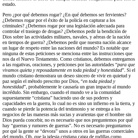
estado.
Pero ¿por qué debemos rogar? ¿En qué debemos ser fervientes?
¿Debemos rogar por el éxito de la policía en capturar a los
criminales? ¿Debemos rogar por una legislación adecuada para
controlar el trasiego de drogas? ¿Debemos pedir la bendición de
Dios sobre las actividades militares, navales, y aéreas de la nación
en tiempos de guerra? ¿Debemos pedir que nuestra nación alcance
un lugar de respeto entre las naciones del mundo? Es notable que
ninguna de estas peticiones se menciona entre las instrucciones que
nos da el Nuevo Testamento. Como cristianos, debemos entregarnos
a las rogativas, oraciones, y peticiones por las autoridades “
para que
vivamos quieta y reposadamente en toda piedad y honestidad
”. Si el
mundo cristiano demostrara un deseo sincero de vivir en quietud y
paz según el método prescrito por Dios, “
en toda piedad y
honestidad
”, probablemente le causaría un gran impacto al mundo
incrédulo. Sin embargo, cuando el mundo ve a la comunidad
supuestamente “cristiana” haciendo uso de sus poderes y
capacidades en la guerra, lo cual no es sino un infierno en la tierra, y
cuando se pierde la potencia del testimonio y se entrega a los
negocios de las maneras más sucias y avarientas que el hombre sin
Dios pueda concebir, no es necesario que nos preguntemos por qué
hay “guerras y rumores de guerras”. No es necesario preguntarnos
por qué la gente se “devora” unos a otros en las guerras comerciales
del mundo. Oh, que la iglesia cristiana caiga de rodillas como