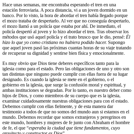
Hace unas semanas, me encontraba esperando el tren en una
estación ferroviaria. A poca distancia, vi a un joven dormido en un
banco. Por lo visto, la hora de abordar el tren había llegado porque
el mozo trataba de despertarlo. Al ver que no conseguía despertarlo,
el mozo llamó a un policía que estaba por ahí. De inmediato, el
policía despertó al joven y lo hizo abordar el tren. Tras observar los
métodos que usó aquel policía y el trato brusco que le dio, pensé:
Él
hizo lo que yo como cristiano no hubiera podido hacer.
Supongo
que aquel joven pasó las próximas cuantas horas de su viaje tratando
de recuperar su dignidad y sentirse bien física y emocionalmente.
Es muy obvio que Dios tiene deberes específicos tanto para la
iglesia como para el estado. Pero las obligaciones de uno y otro son
tan distintas que ninguno puede cumplir con ellas fuera de su lugar
designado. Es cuando la iglesia se mete en el gobierno, o el
gobierno en la iglesia, que surge la confusión moral y espiritual, y
ambas instituciones se degradan. Por lo tanto, es nuestro deber como
hijos de Dios, y como miembros de su cuerpo que es la iglesia,
examinar cuidadosamente nuestras obligaciones para con el estado.
Debemos cumplir con ellas fielmente, y de esta manera dar
testimonio a todos de que no somos del mundo aun si estamos en el
mundo. Debemos recordar que somos extranjeros y peregrinos en
este mundo, hombres y mujeres de fe junto con Abraham el hombre
de fe, el que “
esperaba la ciudad que tiene fundamentos, cuyo
arquitecto y constructor es Dios
”.