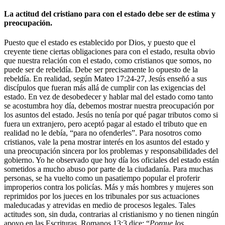
La actitud del cristiano para con el estado debe ser de estima y
preocupación.
Puesto que el estado es establecido por Dios, y puesto que el
creyente tiene ciertas obligaciones para con el estado, resulta obvio
que nuestra relación con el estado, como cristianos que somos, no
puede ser de rebeldía. Debe ser precisamente lo opuesto de la
rebeldía. En realidad, según Mateo 17:24-27, Jesús enseñó a sus
discípulos que fueran más allá de cumplir con las exigencias del
estado. En vez de desobedecer y hablar mal del estado como tanto
se acostumbra hoy día, debemos mostrar nuestra preocupación por
los asuntos del estado. Jesús no tenía por qué pagar tributos como si
fuera un extranjero, pero aceptó pagar al estado el tributo que en
realidad no le debía, “para no ofenderles”. Para nosotros como
cristianos, vale la pena mostrar interés en los asuntos del estado y
una preocupación sincera por los problemas y responsabilidades del
gobierno. Yo he observado que hoy día los oficiales del estado están
sometidos a mucho abuso por parte de la ciudadanía. Para muchas
personas, se ha vuelto como un pasatiempo popular el proferir
improperios contra los policías. Más y más hombres y mujeres son
reprimidos por los jueces en los tribunales por sus actuaciones
maleducadas y atrevidas en medio de procesos legales. Tales
actitudes son, sin duda, contrarias al cristianismo y no tienen ningún
apoyo en las Escrituras. Romanos 13:3 dice: “
Porque los