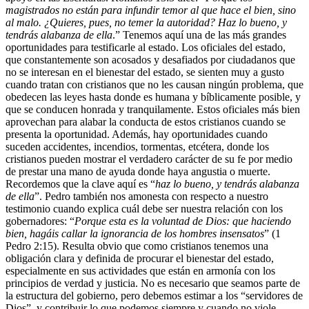
magistrados no están para infundir temor al que hace el bien, sino
al malo. ¿Quieres, pues, no temer la autoridad? Haz lo bueno, y
tendrás alabanza de ella
.” Tenemos aquí una de las más grandes
oportunidades para testificarle al estado. Los oficiales del estado,
que constantemente son acosados y desafiados por ciudadanos que
no se interesan en el bienestar del estado, se sienten muy a gusto
cuando tratan con cristianos que no les causan ningún problema, que
obedecen las leyes hasta donde es humana y bíblicamente posible, y
que se conducen honrada y tranquilamente. Estos oficiales más bien
aprovechan para alabar la conducta de estos cristianos cuando se
presenta la oportunidad. Además, hay oportunidades cuando
suceden accidentes, incendios, tormentas, etcétera, donde los
cristianos pueden mostrar el verdadero carácter de su fe por medio
de prestar una mano de ayuda donde haya angustia o muerte.
Recordemos que la clave aquí es “
haz lo bueno, y tendrás alabanza
de ella
”. Pedro también nos amonesta con respecto a nuestro
testimonio cuando explica cuál debe ser nuestra relación con los
gobernadores: “
Porque esta es la voluntad de Dios: que haciendo
bien, hagáis callar la ignorancia de los hombres insensatos
” (1
Pedro 2:15). Resulta obvio que como cristianos tenemos una
obligación clara y definida de procurar el bienestar del estado,
especialmente en sus actividades que están en armonía con los
principios de verdad y justicia. No es necesario que seamos parte de
la estructura del gobierno, pero debemos estimar a los “servidores de
Dios”, y contribuir lo que podemos siempre y cuando no viole