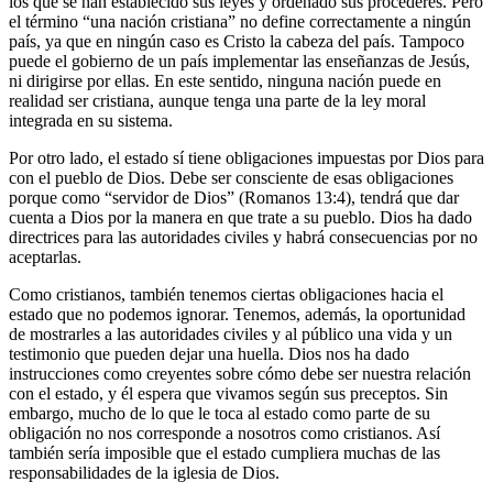
los que se han establecido sus leyes y ordenado sus procederes. Pero
el término “una nación cristiana” no define correctamente a ningún
país, ya que en ningún caso es Cristo la cabeza del país. Tampoco
puede el gobierno de un país implementar las enseñanzas de Jesús,
ni dirigirse por ellas. En este sentido, ninguna nación puede en
realidad ser cristiana, aunque tenga una parte de la ley moral
integrada en su sistema.
Por otro lado, el estado sí tiene obligaciones impuestas por Dios para
con el pueblo de Dios. Debe ser consciente de esas obligaciones
porque como “servidor de Dios” (Romanos 13:4), tendrá que dar
cuenta a Dios por la manera en que trate a su pueblo. Dios ha dado
directrices para las autoridades civiles y habrá consecuencias por no
aceptarlas.
Como cristianos, también tenemos ciertas obligaciones hacia el
estado que no podemos ignorar. Tenemos, además, la oportunidad
de mostrarles a las autoridades civiles y al público una vida y un
testimonio que pueden dejar una huella. Dios nos ha dado
instrucciones como creyentes sobre cómo debe ser nuestra relación
con el estado, y él espera que vivamos según sus preceptos. Sin
embargo, mucho de lo que le toca al estado como parte de su
obligación no nos corresponde a nosotros como cristianos. Así
también sería imposible que el estado cumpliera muchas de las
responsabilidades de la iglesia de Dios.