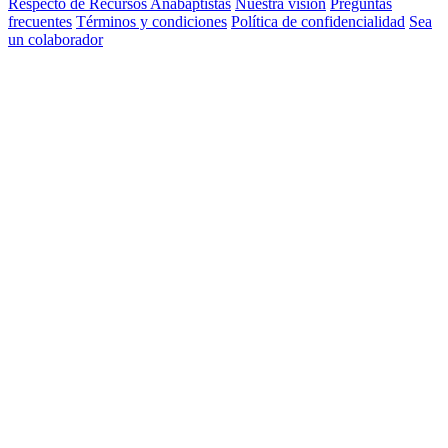
Respecto de Recursos Anabaptistas
Nuestra visión
Preguntas
frecuentes
Términos y condiciones
Política de confidencialidad
Sea
un colaborador