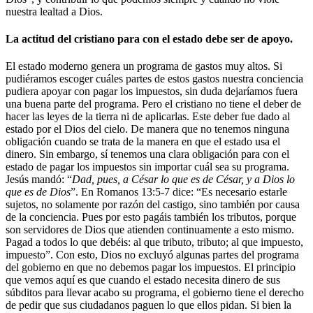
nuestra lealtad a Dios.
La actitud del cristiano para con el estado debe ser de apoyo.
El estado moderno genera un programa de gastos muy altos. Si
pudiéramos escoger cuáles partes de estos gastos nuestra conciencia
pudiera apoyar con pagar los impuestos, sin duda dejaríamos fuera
una buena parte del programa. Pero el cristiano no tiene el deber de
hacer las leyes de la tierra ni de aplicarlas. Este deber fue dado al
estado por el Dios del cielo. De manera que no tenemos ninguna
obligación cuando se trata de la manera en que el estado usa el
dinero. Sin embargo, sí tenemos una clara obligación para con el
estado de pagar los impuestos sin importar cuál sea su programa.
Jesús mandó: “
Dad, pues, a César lo que es de César, y a Dios lo
que es de Dios
”. En Romanos 13:5-7 dice: “Es necesario estarle
sujetos, no solamente por razón del castigo, sino también por causa
de la conciencia. Pues por esto pagáis también los tributos, porque
son servidores de Dios que atienden continuamente a esto mismo.
Pagad a todos lo que debéis: al que tributo, tributo; al que impuesto,
impuesto”. Con esto, Dios no excluyó algunas partes del programa
del gobierno en que no debemos pagar los impuestos. El principio
que vemos aquí es que cuando el estado necesita dinero de sus
súbditos para llevar acabo su programa, el gobierno tiene el derecho
de pedir que sus ciudadanos paguen lo que ellos pidan. Si bien la