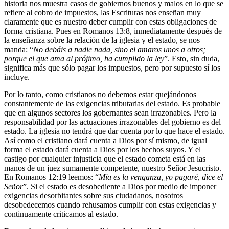
historia nos muestra casos de gobiernos buenos y malos en lo que se
refiere al cobro de impuestos, las Escrituras nos enseñan muy
claramente que es nuestro deber cumplir con estas obligaciones de
forma cristiana. Pues en Romanos 13:8, inmediatamente después de
la enseñanza sobre la relación de la iglesia y el estado, se nos
manda: “
No debáis a nadie nada, sino el amaros unos a otros;
porque el que ama al prójimo, ha cumplido la ley
”. Esto, sin duda,
significa más que sólo pagar los impuestos, pero por supuesto sí los
incluye.
Por lo tanto, como cristianos no debemos estar quejándonos
constantemente de las exigencias tributarias del estado. Es probable
que en algunos sectores los gobernantes sean irrazonables. Pero la
responsabilidad por las actuaciones irrazonables del gobierno es del
estado. La iglesia no tendrá que dar cuenta por lo que hace el estado.
Así como el cristiano dará cuenta a Dios por sí mismo, de igual
forma el estado dará cuenta a Dios por los hechos suyos. Y el
castigo por cualquier injusticia que el estado cometa está en las
manos de un juez sumamente competente, nuestro Señor Jesucristo.
En Romanos 12:19 leemos: “
Mía es la venganza, yo pagaré, dice el
Señor
”. Si el estado es desobediente a Dios por medio de imponer
exigencias desorbitantes sobre sus ciudadanos, nosotros
desobedecemos cuando rehusamos cumplir con estas exigencias y
continuamente criticamos al estado.