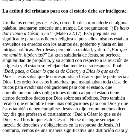
La actitud del cristiano para con el estado debe ser inteligente.
Un día los enemigos de Jesús, con el fin de sorprenderle en alguna
palabra, intentaron tenderle una trampa. Le preguntaron: “¿
Es lícito
dar tributo a César, o no
?” (Mateo 22:17). Esta pregunta era
significante para estos líderes religiosos, pues ellos mismos estaban
envueltos en enredos con los asuntos del gobierno y hasta en las
intrigas políticas. Pero Jesús percibió su maldad, y dijo: “¿
Por qué
me tentáis, hipócritas
?” La gran sabiduría de Jesús, su perfecta
singularidad de propósito, y su actitud con respecto a la relación de
la iglesia y el estado se reflejan claramente en su respuesta final:
“
Dad, pues, a César lo que es de César, y a Dios lo que es de
Dios
”. Jesús sabía qué le correspondía a César y qué le pertenecía a
Dios. Les ordenó a estos hipócritas, que maquinaban toda clase de
trucos para evadir sus obligaciones para con el estado, que
cumplieran con tales obligaciones debido a que el estado tiene
ciertos derechos dados por Dios sobre sus súbditos. Pero también
recalcó que el hombre tiene unas obligaciones para con Dios y que
éstos también deben cumplirse. Jesús no dijo, como muchos dicen
hoy día que profesan el cristianismo: “Dad a César lo que es de
Dios, y a Dios lo que es de César”. No se distingue semejante
mezcla de derechos y obligaciones en la respuesta de Jesús. Al
contrario, vemos de una manera significativa una distinción clara y