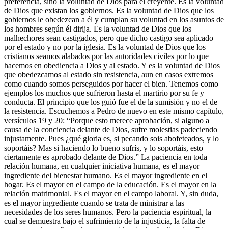
preferencia, sino la voluntad de Dios para el creyente. Es la voluntad
de Dios que existan los gobiernos. Es la voluntad de Dios que los
gobiernos le obedezcan a él y cumplan su voluntad en los asuntos de
los hombres según él dirija. Es la voluntad de Dios que los
malhechores sean castigados, pero que dicho castigo sea aplicado
por el estado y no por la iglesia. Es la voluntad de Dios que los
cristianos seamos alabados por las autoridades civiles por lo que
hacemos en obediencia a Dios y al estado. Y es la voluntad de Dios
que obedezcamos al estado sin resistencia, aun en casos extremos
como cuando somos perseguidos por hacer el bien. Tenemos como
ejemplos los muchos que sufrieron hasta el martirio por su fe y
conducta. El principio que los guió fue el de la sumisión y no el de
la resistencia. Escuchemos a Pedro de nuevo en este mismo capítulo,
versículos 19 y 20: “Porque esto merece aprobación, si alguno a
causa de la conciencia delante de Dios, sufre molestias padeciendo
injustamente. Pues ¿qué gloria es, si pecando sois abofeteados, y lo
soportáis? Mas si haciendo lo bueno sufrís, y lo soportáis, esto
ciertamente es aprobado delante de Dios.” La paciencia en toda
relación humana, en cualquier iniciativa humana, es el mayor
ingrediente del bienestar humano. Es el mayor ingrediente en el
hogar. Es el mayor en el campo de la educación. Es el mayor en la
relación matrimonial. Es el mayor en el campo laboral. Y, sin duda,
es el mayor ingrediente cuando se trata de ministrar a las
necesidades de los seres humanos. Pero la paciencia espiritual, la
cual se demuestra bajo el sufrimiento de la injusticia, la falta de