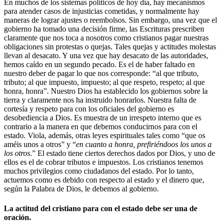
En muchos de los sistemas políticos de hoy día, hay mecanismos
para atender casos de injusticias cometidas, y normalmente hay
maneras de lograr ajustes o reembolsos. Sin embargo, una vez que el
gobierno ha tomado una decisión firme, las Escrituras prescriben
claramente que nos toca a nosotros como cristianos pagar nuestras
obligaciones sin protestas o quejas. Tales quejas y actitudes molestas
llevan al desacato. Y una vez que hay desacato de las autoridades,
hemos caído en un segundo pecado. Es el de haber faltado en
nuestro deber de pagar lo que nos corresponde: “al que tributo,
tributo; al que impuesto, impuesto; al que respeto, respeto; al que
honra, honra”. Nuestro Dios ha establecido los gobiernos sobre la
tierra y claramente nos ha instruido honrarlos. Nuestra falta de
cortesía y respeto para con los oficiales del gobierno es
desobediencia a Dios. Es muestra de un irrespeto interno que es
contrario a la manera en que debemos conducirnos para con el
estado. Viola, además, otras leyes espirituales tales como “que os
améis unos a otros” y “
en cuanto a honra, prefiriéndoos los unos a
los otros
.” El estado tiene ciertos derechos dados por Dios, y uno de
ellos es el de cobrar tributos e impuestos. Los cristianos tenemos
muchos privilegios como ciudadanos del estado. Por lo tanto,
actuemos como es debido con respecto al estado y el dinero que,
según la Palabra de Dios, le debemos al gobierno.
La actitud del cristiano para con el estado debe ser una de
oración.