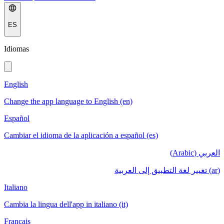
ES
Idiomas
English
Change the app language to English (en)
Español
Cambiar el idioma de la aplicación a español (es)
العربي (Arabic)
(ar) تغيير لغة التطبيق إلى العربية
Italiano
Cambia la lingua dell'app in italiano (it)
Français