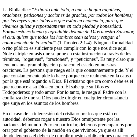
La Biblia dice: “
Exhorto ante todo, a que se hagan rogativas,
oraciones, peticiones y acciones de gracias, por todos los hombres;
por los reyes y por todos los que están en eminencia, para que
vivamos quieta y reposadamente en toda piedad y honestidad.
Porque esto es bueno y agradable delante de Dios nuestro Salvador,
el cual quiere que todos los hombres sean salvos y vengan al
conocimiento de la verdad”
(1 Timoteo 2:1-4). Ninguna formalidad
o rito público es suficiente para cumplir con lo que nos dice aquí.
Note el triple énfasis que se pone en esta instrucción a través de los
términos, “rogativas”, “oraciones”, y “peticiones”. Es muy claro que
tenemos una gran obligación para con el estado en nuestras
oraciones. La persona que ruega es la que constantemente pide. Y el
que constantemente pide lo hace porque cree realmente en la causa
por la que está rogando a Dios. El cristiano que ora como debe es el
que reconoce a su Dios en todo. Él sabe que su Dios es
Todopoderoso y todo amor. Por lo tanto, le ruega al Padre con la
confianza de que su Dios puede dirigir en cualquier circunstancia
que surja en los asuntos de los hombres.
En el caso de la intercesión del cristiano por los que están en
autoridad, debemos rogar a nuestro Dios omnipotente por las
naciones del mundo. Pero en particular, debemos preocuparnos por
orar por el gobierno de la nación en que vivimos, ya que es allí
donde tenemos el deber de cumplir nuestras obligaciones para con el