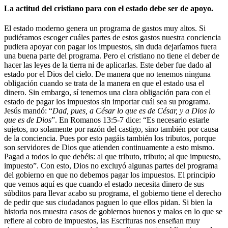
La actitud del cristiano para con el estado debe ser de apoyo.
El estado moderno genera un programa de gastos muy altos. Si
pudiéramos escoger cuáles partes de estos gastos nuestra conciencia
pudiera apoyar con pagar los impuestos, sin duda dejaríamos fuera
una buena parte del programa. Pero el cristiano no tiene el deber de
hacer las leyes de la tierra ni de aplicarlas. Este deber fue dado al
estado por el Dios del cielo. De manera que no tenemos ninguna
obligación cuando se trata de la manera en que el estado usa el
dinero. Sin embargo, sí tenemos una clara obligación para con el
estado de pagar los impuestos sin importar cuál sea su programa.
Jesús mandó: “
Dad, pues, a César lo que es de César, y a Dios lo
que es de Dios
”. En Romanos 13:5-7 dice: “Es necesario estarle
sujetos, no solamente por razón del castigo, sino también por causa
de la conciencia. Pues por esto pagáis también los tributos, porque
son servidores de Dios que atienden continuamente a esto mismo.
Pagad a todos lo que debéis: al que tributo, tributo; al que impuesto,
impuesto”. Con esto, Dios no excluyó algunas partes del programa
del gobierno en que no debemos pagar los impuestos. El principio
que vemos aquí es que cuando el estado necesita dinero de sus
súbditos para llevar acabo su programa, el gobierno tiene el derecho
de pedir que sus ciudadanos paguen lo que ellos pidan. Si bien la
historia nos muestra casos de gobiernos buenos y malos en lo que se
refiere al cobro de impuestos, las Escrituras nos enseñan muy