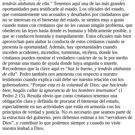
tendrás alabanza de ella
.” Tenemos aquí una de las más grandes
oportunidades para testificarle al estado. Los oficiales del estado,
que constantemente son acosados y desafiados por ciudadanos que
no se interesan en el bienestar del estado, se sienten muy a gusto
cuando tratan con cristianos que no les causan ningún problema, que
obedecen las leyes hasta donde es humana y bíblicamente posible, y
que se conducen honrada y tranquilamente. Estos oficiales más bien
aprovechan para alabar la conducta de estos cristianos cuando se
presenta la oportunidad. Además, hay oportunidades cuando
suceden accidentes, incendios, tormentas, etcétera, donde los
cristianos pueden mostrar el verdadero carácter de su fe por medio
de prestar una mano de ayuda donde haya angustia o muerte.
Recordemos que la clave aquí es “
haz lo bueno, y tendrás alabanza
de ella
”. Pedro también nos amonesta con respecto a nuestro
testimonio cuando explica cuál debe ser nuestra relación con los
gobernadores: “
Porque esta es la voluntad de Dios: que haciendo
bien, hagáis callar la ignorancia de los hombres insensatos
” (1
Pedro 2:15). Resulta obvio que como cristianos tenemos una
obligación clara y definida de procurar el bienestar del estado,
especialmente en sus actividades que están en armonía con los
principios de verdad y justicia. No es necesario que seamos parte de
la estructura del gobierno, pero debemos estimar a los “servidores de
Dios”, y contribuir lo que podemos siempre y cuando no viole
nuestra lealtad a Dios.