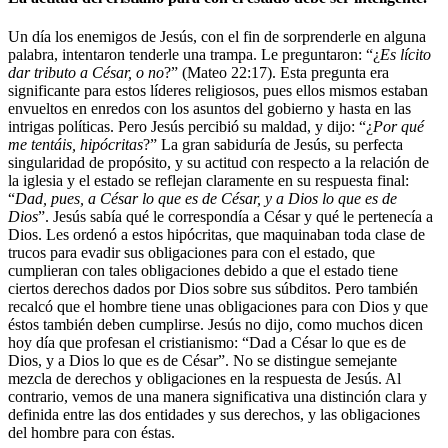
Un día los enemigos de Jesús, con el fin de sorprenderle en alguna
palabra, intentaron tenderle una trampa. Le preguntaron: “¿
Es lícito
dar tributo a César, o no
?” (Mateo 22:17). Esta pregunta era
significante para estos líderes religiosos, pues ellos mismos estaban
envueltos en enredos con los asuntos del gobierno y hasta en las
intrigas políticas. Pero Jesús percibió su maldad, y dijo: “¿
Por qué
me tentáis, hipócritas
?” La gran sabiduría de Jesús, su perfecta
singularidad de propósito, y su actitud con respecto a la relación de
la iglesia y el estado se reflejan claramente en su respuesta final:
“
Dad, pues, a César lo que es de César, y a Dios lo que es de
Dios
”. Jesús sabía qué le correspondía a César y qué le pertenecía a
Dios. Les ordenó a estos hipócritas, que maquinaban toda clase de
trucos para evadir sus obligaciones para con el estado, que
cumplieran con tales obligaciones debido a que el estado tiene
ciertos derechos dados por Dios sobre sus súbditos. Pero también
recalcó que el hombre tiene unas obligaciones para con Dios y que
éstos también deben cumplirse. Jesús no dijo, como muchos dicen
hoy día que profesan el cristianismo: “Dad a César lo que es de
Dios, y a Dios lo que es de César”. No se distingue semejante
mezcla de derechos y obligaciones en la respuesta de Jesús. Al
contrario, vemos de una manera significativa una distinción clara y
definida entre las dos entidades y sus derechos, y las obligaciones
del hombre para con éstas.