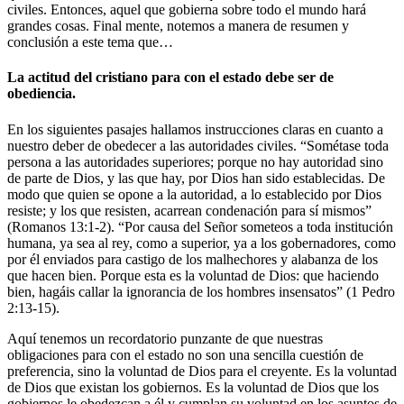
civiles. Entonces, aquel que gobierna sobre todo el mundo hará
grandes cosas. Final mente, notemos a manera de resumen y
conclusión a este tema que…
La actitud del cristiano para con el estado debe ser de
obediencia.
En los siguientes pasajes hallamos instrucciones claras en cuanto a
nuestro deber de obedecer a las autoridades civiles. “Sométase toda
persona a las autoridades superiores; porque no hay autoridad sino
de parte de Dios, y las que hay, por Dios han sido establecidas. De
modo que quien se opone a la autoridad, a lo establecido por Dios
resiste; y los que resisten, acarrean condenación para sí mismos”
(Romanos 13:1-2). “Por causa del Señor someteos a toda institución
humana, ya sea al rey, como a superior, ya a los gobernadores, como
por él enviados para castigo de los malhechores y alabanza de los
que hacen bien. Porque esta es la voluntad de Dios: que haciendo
bien, hagáis callar la ignorancia de los hombres insensatos” (1 Pedro
2:13-15).
Aquí tenemos un recordatorio punzante de que nuestras
obligaciones para con el estado no son una sencilla cuestión de
preferencia, sino la voluntad de Dios para el creyente. Es la voluntad
de Dios que existan los gobiernos. Es la voluntad de Dios que los
gobiernos le obedezcan a él y cumplan su voluntad en los asuntos de