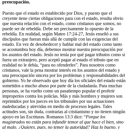
preocupación.
Puesto que el estado es establecido por Dios, y puesto que el
creyente tiene ciertas obligaciones para con el estado, resulta obvio
que nuestra relación con el estado, como cristianos que somos, no
puede ser de rebeldía. Debe ser precisamente lo opuesto de la
rebeldía. En realidad, según Mateo 17:24-27, Jesús enseñó a sus
discípulos que fueran más allá de cumplir con las exigencias del
estado. En vez de desobedecer y hablar mal del estado como tanto
se acostumbra hoy día, debemos mostrar nuestra preocupación por
los asuntos del estado. Jesús no tenía por qué pagar tributos como si
fuera un extranjero, pero aceptó pagar al estado el tributo que en
realidad no le debía, “para no ofenderles”. Para nosotros como
cristianos, vale la pena mostrar interés en los asuntos del estado y
una preocupación sincera por los problemas y responsabilidades del
gobierno. Yo he observado que hoy día los oficiales del estado están
sometidos a mucho abuso por parte de la ciudadanía. Para muchas
personas, se ha vuelto como un pasatiempo popular el proferir
improperios contra los policías. Más y más hombres y mujeres son
reprimidos por los jueces en los tribunales por sus actuaciones
maleducadas y atrevidas en medio de procesos legales. Tales
actitudes son, sin duda, contrarias al cristianismo y no tienen ningún
apoyo en las Escrituras. Romanos 13:3 dice: “
Porque los
magistrados no están para infundir temor al que hace el bien, sino
al malo. ¿Quieres, pues, no temer la autoridad? Haz lo bueno, y