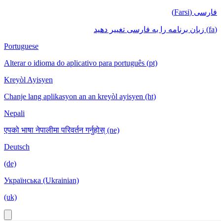
فارسی (Farsi)
(fa) زبان برنامه را به فارسی تغییر دهید
Portuguese
Alterar o idioma do aplicativo para português (pt)
Kreyòl Ayisyen
Chanje lang aplikasyon an an kreyòl ayisyen (ht)
Nepali
एपको भाषा नेपालीमा परिवर्तन गर्नुहोस् (ne)
Deutsch
(de)
Українська (Ukrainian)
(uk)