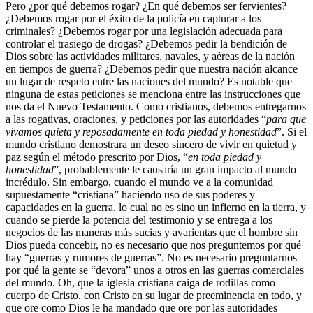
Pero ¿por qué debemos rogar? ¿En qué debemos ser fervientes?
¿Debemos rogar por el éxito de la policía en capturar a los
criminales? ¿Debemos rogar por una legislación adecuada para
controlar el trasiego de drogas? ¿Debemos pedir la bendición de
Dios sobre las actividades militares, navales, y aéreas de la nación
en tiempos de guerra? ¿Debemos pedir que nuestra nación alcance
un lugar de respeto entre las naciones del mundo? Es notable que
ninguna de estas peticiones se menciona entre las instrucciones que
nos da el Nuevo Testamento. Como cristianos, debemos entregarnos
a las rogativas, oraciones, y peticiones por las autoridades “
para que
vivamos quieta y reposadamente en toda piedad y honestidad
”. Si el
mundo cristiano demostrara un deseo sincero de vivir en quietud y
paz según el método prescrito por Dios, “
en toda piedad y
honestidad
”, probablemente le causaría un gran impacto al mundo
incrédulo. Sin embargo, cuando el mundo ve a la comunidad
supuestamente “cristiana” haciendo uso de sus poderes y
capacidades en la guerra, lo cual no es sino un infierno en la tierra, y
cuando se pierde la potencia del testimonio y se entrega a los
negocios de las maneras más sucias y avarientas que el hombre sin
Dios pueda concebir, no es necesario que nos preguntemos por qué
hay “guerras y rumores de guerras”. No es necesario preguntarnos
por qué la gente se “devora” unos a otros en las guerras comerciales
del mundo. Oh, que la iglesia cristiana caiga de rodillas como
cuerpo de Cristo, con Cristo en su lugar de preeminencia en todo, y
que ore como Dios le ha mandado que ore por las autoridades