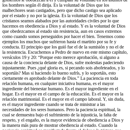
los hombres según él dirija. Es la voluntad de Dios que los
malhechores sean castigados, pero que dicho castigo sea aplicado
por el estado y no por la iglesia. Es la voluntad de Dios que los
cristianos seamos alabados por las autoridades civiles por lo que
hacemos en obediencia a Dios y al estado. Y es la voluntad de Dios
que obedezcamos al estado sin resistencia, aun en casos extremos
como cuando somos perseguidos por hacer el bien. Tenemos como
ejemplos los muchos que sufrieron hasta el martirio por su fe y
conducta. El principio que los guió fue el de la sumisión y no el de
la resistencia. Escuchemos a Pedro de nuevo en este mismo capítulo,
versículos 19 y 20: “Porque esto merece aprobación, si alguno a
causa de la conciencia delante de Dios, sufre molestias padeciendo
injustamente. Pues ¿qué gloria es, si pecando sois abofeteados, y lo
soportáis? Mas si haciendo lo bueno sufrís, y lo soportáis, esto
ciertamente es aprobado delante de Dios.” La paciencia en toda
relación humana, en cualquier iniciativa humana, es el mayor
ingrediente del bienestar humano. Es el mayor ingrediente en el
hogar. Es el mayor en el campo de la educación. Es el mayor en la
relación matrimonial. Es el mayor en el campo laboral. Y, sin duda,
es el mayor ingrediente cuando se trata de ministrar a las
necesidades de los seres humanos. Pero la paciencia espiritual, la
cual se demuestra bajo el sufrimiento de la injusticia, la falta de
respeto, y el engaño, es la mayor evidencia de obediencia a Dios y
la manera más pura de mostrar obediencia al estado. Cuando la