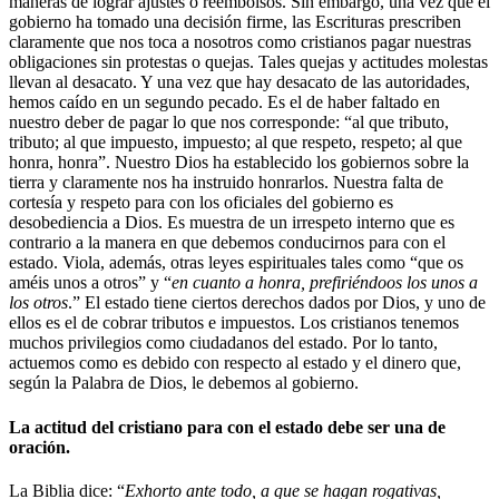
maneras de lograr ajustes o reembolsos. Sin embargo, una vez que el
gobierno ha tomado una decisión firme, las Escrituras prescriben
claramente que nos toca a nosotros como cristianos pagar nuestras
obligaciones sin protestas o quejas. Tales quejas y actitudes molestas
llevan al desacato. Y una vez que hay desacato de las autoridades,
hemos caído en un segundo pecado. Es el de haber faltado en
nuestro deber de pagar lo que nos corresponde: “al que tributo,
tributo; al que impuesto, impuesto; al que respeto, respeto; al que
honra, honra”. Nuestro Dios ha establecido los gobiernos sobre la
tierra y claramente nos ha instruido honrarlos. Nuestra falta de
cortesía y respeto para con los oficiales del gobierno es
desobediencia a Dios. Es muestra de un irrespeto interno que es
contrario a la manera en que debemos conducirnos para con el
estado. Viola, además, otras leyes espirituales tales como “que os
améis unos a otros” y “
en cuanto a honra, prefiriéndoos los unos a
los otros
.” El estado tiene ciertos derechos dados por Dios, y uno de
ellos es el de cobrar tributos e impuestos. Los cristianos tenemos
muchos privilegios como ciudadanos del estado. Por lo tanto,
actuemos como es debido con respecto al estado y el dinero que,
según la Palabra de Dios, le debemos al gobierno.
La actitud del cristiano para con el estado debe ser una de
oración.
La Biblia dice: “
Exhorto ante todo, a que se hagan rogativas,