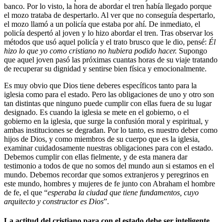
banco. Por lo visto, la hora de abordar el tren había llegado porque
el mozo trataba de despertarlo. Al ver que no conseguía despertarlo,
el mozo llamó a un policía que estaba por ahí. De inmediato, el
policía despertó al joven y lo hizo abordar el tren. Tras observar los
métodos que usó aquel policía y el trato brusco que le dio, pensé:
Él
hizo lo que yo como cristiano no hubiera podido hacer.
Supongo
que aquel joven pasó las próximas cuantas horas de su viaje tratando
de recuperar su dignidad y sentirse bien física y emocionalmente.
Es muy obvio que Dios tiene deberes específicos tanto para la
iglesia como para el estado. Pero las obligaciones de uno y otro son
tan distintas que ninguno puede cumplir con ellas fuera de su lugar
designado. Es cuando la iglesia se mete en el gobierno, o el
gobierno en la iglesia, que surge la confusión moral y espiritual, y
ambas instituciones se degradan. Por lo tanto, es nuestro deber como
hijos de Dios, y como miembros de su cuerpo que es la iglesia,
examinar cuidadosamente nuestras obligaciones para con el estado.
Debemos cumplir con ellas fielmente, y de esta manera dar
testimonio a todos de que no somos del mundo aun si estamos en el
mundo. Debemos recordar que somos extranjeros y peregrinos en
este mundo, hombres y mujeres de fe junto con Abraham el hombre
de fe, el que “
esperaba la ciudad que tiene fundamentos, cuyo
arquitecto y constructor es Dios
”.
La actitud del cristiano para con el estado debe ser inteligente.