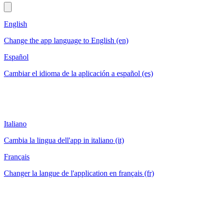
English
Change the app language to English (en)
Español
Cambiar el idioma de la aplicación a español (es)
Italiano
Cambia la lingua dell'app in italiano (it)
Français
Changer la langue de l'application en français (fr)