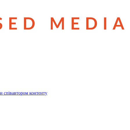
и співавтором контенту