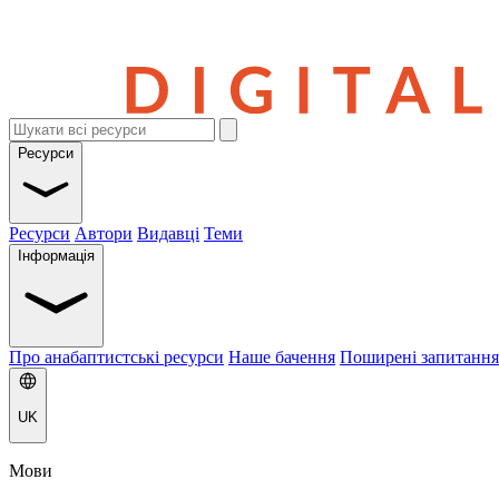
Ресурси
Ресурси
Автори
Видавці
Теми
Інформація
Про анабаптистські ресурси
Наше бачення
Поширені запитання
UK
Мови