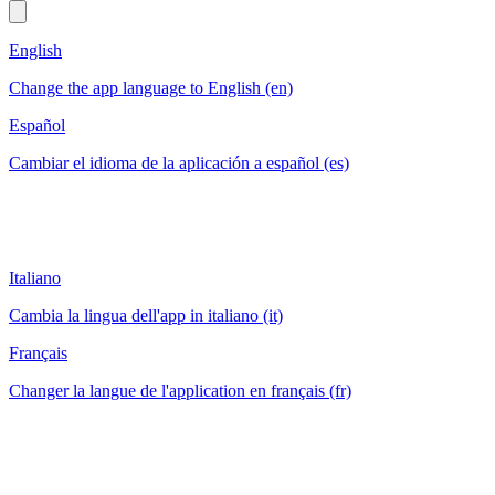
English
Change the app language to English (en)
Español
Cambiar el idioma de la aplicación a español (es)
Italiano
Cambia la lingua dell'app in italiano (it)
Français
Changer la langue de l'application en français (fr)