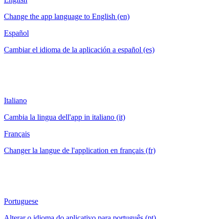
Change the app language to English (en)
Español
Cambiar el idioma de la aplicación a español (es)
Italiano
Cambia la lingua dell'app in italiano (it)
Français
Changer la langue de l'application en français (fr)
Portuguese
Alterar o idioma do aplicativo para português (pt)