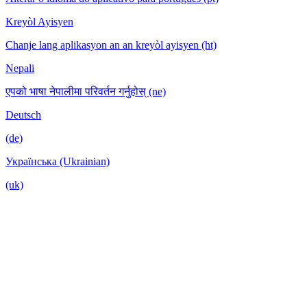
Kreyòl Ayisyen
Chanje lang aplikasyon an an kreyòl ayisyen (ht)
Nepali
एपको भाषा नेपालीमा परिवर्तन गर्नुहोस् (ne)
Deutsch
(de)
Українська (Ukrainian)
(uk)