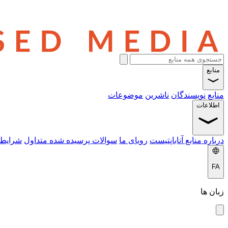
منابع
منابع
نویسندگان
ناشرین
موضوعات
اطلاعات
درباره منابع آناباپتیست
رویای ما
سوالات پرسیده شده متداول
شرایط 
FA
زبان ها