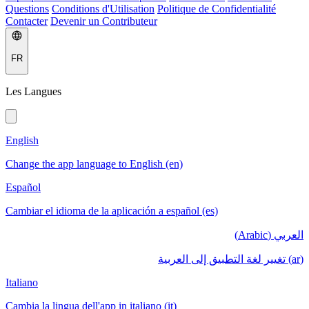
Questions
Conditions d'Utilisation
Politique de Confidentialité
Contacter
Devenir un Contributeur
FR
Les Langues
English
Change the app language to English (en)
Español
Cambiar el idioma de la aplicación a español (es)
العربي (Arabic)
(ar) تغيير لغة التطبيق إلى العربية
Italiano
Cambia la lingua dell'app in italiano (it)