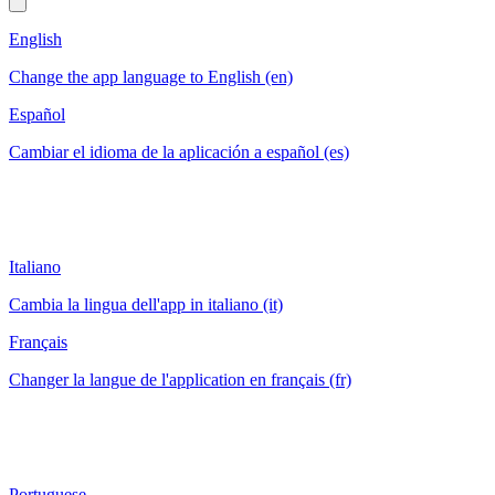
English
Change the app language to English (en)
Español
Cambiar el idioma de la aplicación a español (es)
Italiano
Cambia la lingua dell'app in italiano (it)
Français
Changer la langue de l'application en français (fr)
Portuguese