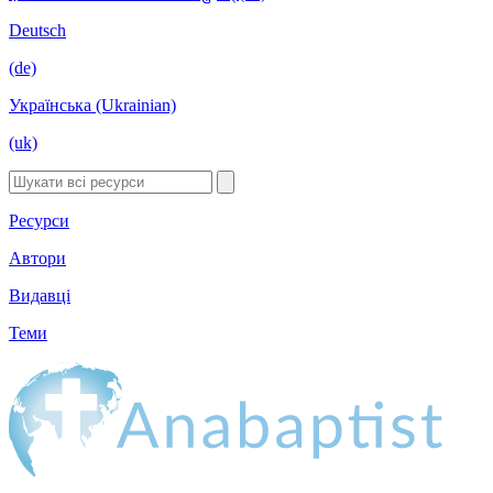
Deutsch
(de)
Українська (Ukrainian)
(uk)
Ресурси
Автори
Видавці
Теми