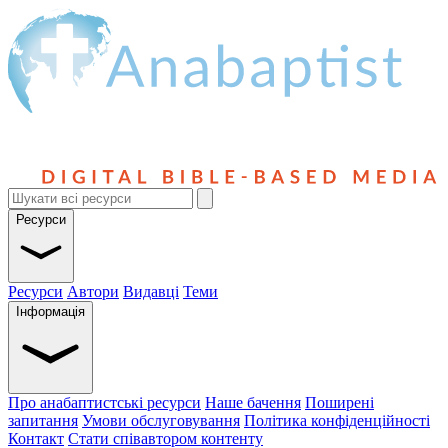
Ресурси
Ресурси
Автори
Видавці
Теми
Інформація
Про анабаптистські ресурси
Наше бачення
Поширені
запитання
Умови обслуговування
Політика конфіденційності
Контакт
Стати співавтором контенту