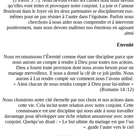
(1 Pier
qu’elles v
fleuriront d
mêmes po
positiveme
Nous reconn
nous au
Dieu 
mariage m
auron
« Ains
Nous choisir
cett
conna
davantage p
conjoint. Q