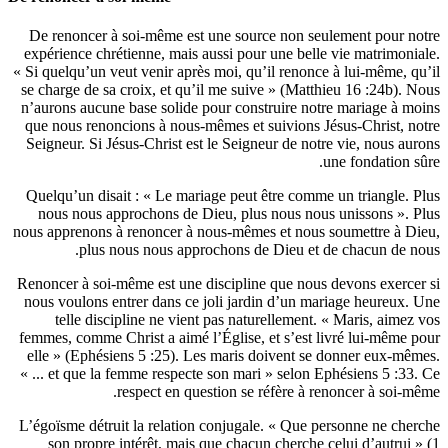
De renon
expérience
« Si quelqu
se charge 
n’aurons a
que nous 
Seigneur. 
Quelqu’un
nous no
nous appren
p
Renoncer à
nous voulo
telle
femmes, co
elle » (E
« ... et q
L’égoïsme 
son pr