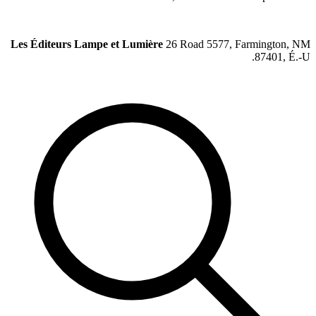
Les Édite