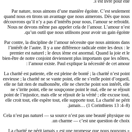
Par nat
quand nous 
découvrons q
Nous ne d
Par contre,
l’intérêt 
premier e
bien-être de
La charité e
envieuse ; la
elle ne fait
ne s’irr
point de l’in
elle croit t
Cela n’est p
« La char