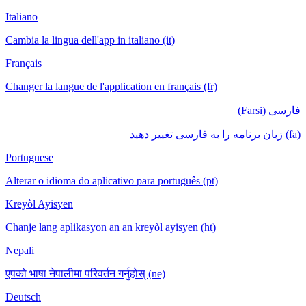
Italiano
Cambia la lin
Français
Changer la la
Portuguese
Alterar o id
Kreyòl Ayis
Chanje lang 
Nepali
एपको भाषा नेपा
Deutsch