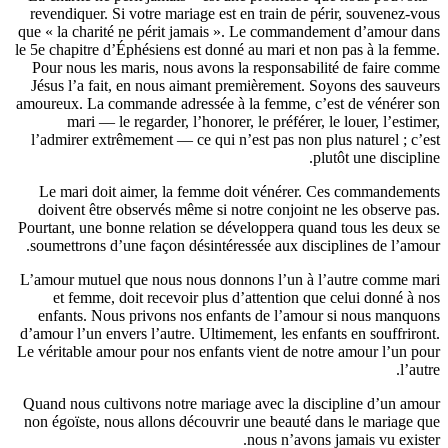
revendiqu
que « la c
le 5e chapi
Pour nou
Jésus l’
amoureux. 
mar
l’admirer
Le mari
doivent
Pourtant, 
soumettro
L’amour mu
et fe
enfants
d’amour l’u
Le véritabl
Quand nou
non égoïst