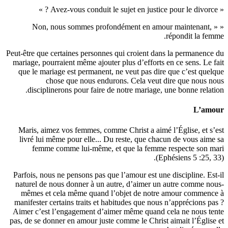
« N
Peut-être q
mariage, p
que le m
disci
Maris, a
livré l
fem
Parfois, n
naturel 
mêmes 
manifeste
Aimer c’e
pas, de se