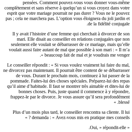
p
complètemen
esprit que
pas ; cela 
Il y av
mari.
seulemen
voulait a
Le conseil
ne divorcez 
de vo
pommade.
qu’il aime
bon
frappez-
Plus d’