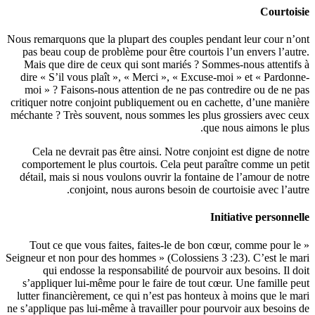
Nous remarq
pas beau
Mais que
dire « S’
moi » ? 
critiquer n
méchante ? 
Cela n
comporte
détail, m
« Tout 
Seigneur et 
qui 
s’appliq
lutter fin
ne s’appliqu