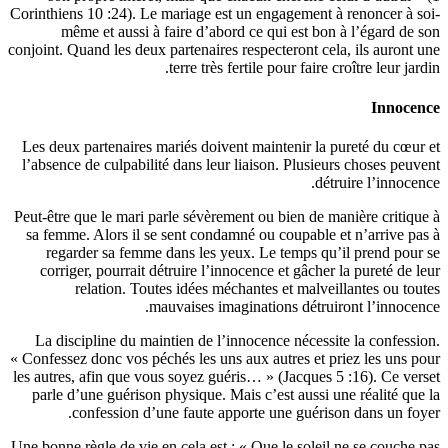
Corinthiens 
même
conjoint. Qu
Les deux p
l’absence 
Peut-être q
sa femme.
regard
corriger
re
La disci
« Confessez 
les autres,
parle d’u
co
Une bonne rè