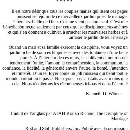
Il est n
puiss
Cherch
bénédiction
et qui s’
Quand un 
jardin r
pur
tendreme
confiance, la
et l’int
monde part
cela. N
Traduit 