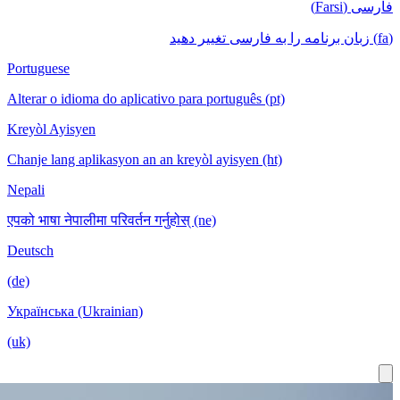
Portuguese
Alterar o id
Kreyòl Ayis
Chanje lang 
Nepali
एपको भाषा नेपा
Deutsch
(de)
Українська 
(uk)