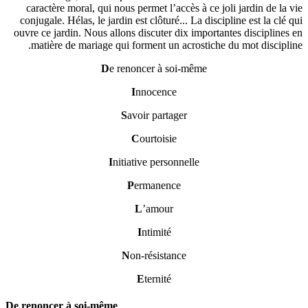
caractèr
conjugale.
ouvre ce ja
matièr
De renonce