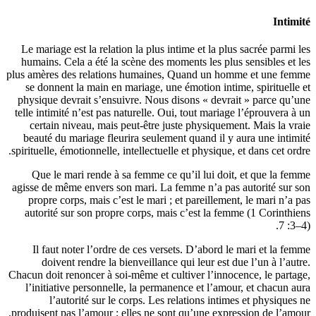
Le mariag
humains. 
plus amères
se donne
physique 
telle intim
certain
beauté d
spirituelle,
Que le
agisse de 
propre c
autorité
Il fau
doiv
Chacun doit 
l’initia
l’a
produisent 