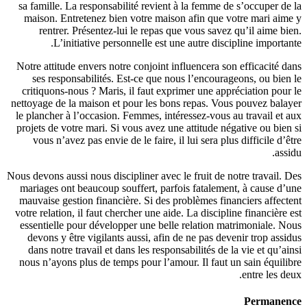
sa famill
maison. 
rentr
L
Notre atti
ses re
critiquon
nettoyage d
le planche
projets de
vous n
Nous devons 
mariages 
mauvaise 
votre relat
essentiel
devons 
dans not
nous n’ay