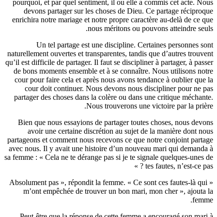
pourquoi, 
devons
enrichira 
Un
naturelleme
qu’il est dif
de bons m
cour pour
cour 
partager 
Bien qu
avoir
partageons 
avec nous.
sa femme : «
« Absolumen
m’ont 
Peut-êt