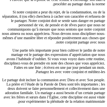
Si no
séparation, i
le par
p
communiq
nous aimera 
mêmes d’une
Une p
mariag
avons l’h
disciplinez
Fait
Le partage d
La prière 
deux doi
adoration 
avec les frè
p