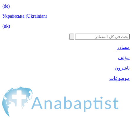
(de)
Українська 
(uk)