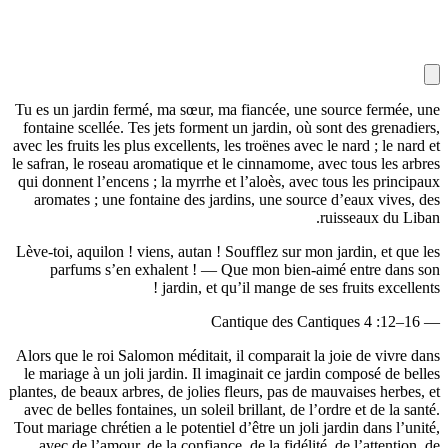
Tu es un ja
fontaine s
avec les fru
le safran, l
qui donnent
aromates
Lève-toi, a
parfu
Alors que l
le mariage
plantes, de b
avec de bel
Tout mariage
avec de 