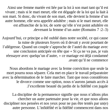
Ainsi une
vivant ; ma
son mari. Si
autre homme
est a
Aujourd’hui,
la
l’allégresse
une c
réessayer
Nous ab
mort pour
avec la déte
le 
La dis
ch
discipliner
autre