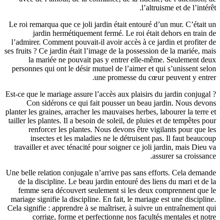
Le roi rema
jar
l’admirer.
ses fruits ? 
la m
personnes 
Est-ce que l
Con s
planter les 
tailler les 
renf
inse
travaille
Une belle re
de la di
femme s
mariage sig
Cela signifi
cor