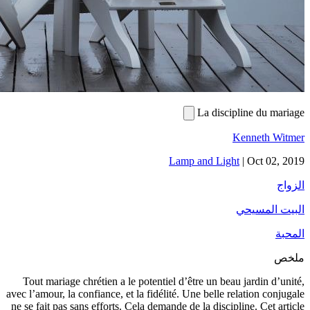
Tout mari
avec l’amour,
ne se fait p