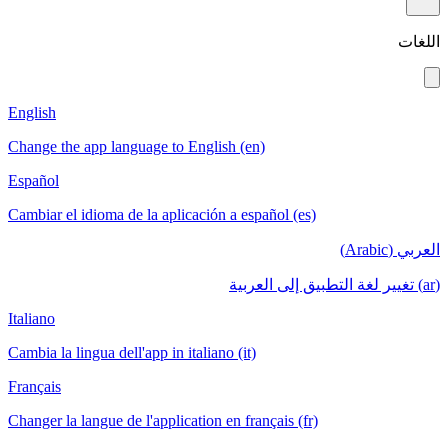
English
Change the a
Español
Cambiar el i
Italiano
Cambia la lin
Français
Changer la la