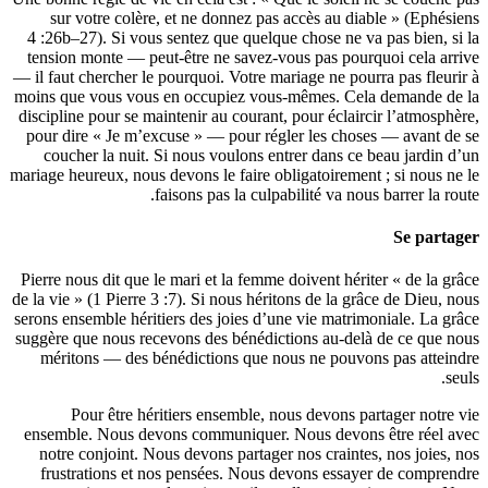
sur vo
4 :26b–27)
tension m
— il faut ch
moins que 
discipline 
pour dire
coucher
mariage heur
Pierre nous
de la vie » 
serons ense
suggère que
mériton
Pou
ensemble.
notre co
frustra