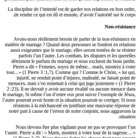
La discipl
de rend
Avons-
matière de 
aussi exi
parf
détruise
Pierre 
tour... » 
injur
menaces, 
2 :23). Il
le mariage, 
l’autre pourr
résisto
notre par
Nous 
l’autre. Pi