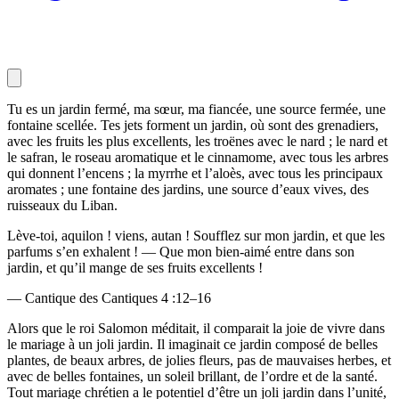
Tu es un jardin fermé, ma sœur, ma fiancée, une source fermée, une
fontaine scellée. Tes jets forment un jardin, où sont des grenadiers,
avec les fruits les plus excellents, les troënes avec le nard ; le nard et
le safran, le roseau aromatique et le cinnamome, avec tous les arbres
qui donnent l’encens ; la myrrhe et l’aloès, avec tous les principaux
aromates ; une fontaine des jardins, une source d’eaux vives, des
ruisseaux du Liban.
Lève-toi, aquilon ! viens, autan ! Soufflez sur mon jardin, et que les
parfums s’en exhalent ! — Que mon bien-aimé entre dans son
jardin, et qu’il mange de ses fruits excellents !
— Cantique des Cantiques 4 :12–16
Alors que le roi Salomon méditait, il comparait la joie de vivre dans
le mariage à un joli jardin. Il imaginait ce jardin composé de belles
plantes, de beaux arbres, de jolies fleurs, pas de mauvaises herbes, et
avec de belles fontaines, un soleil brillant, de l’ordre et de la santé.
Tout mariage chrétien a le potentiel d’être un joli jardin dans l’unité,