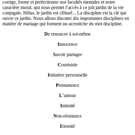
corrige, forme et perfectionne nos facultés mentales et notre
caractère moral, qui nous permet l’accès à ce joli jardin de la vie
conjugale. Hélas, le jardin est clôturé... La discipline est la clé qui
ouvre ce jardin. Nous allons discuter dix importantes disciplines en
matière de mariage qui forment un acrostiche du mot discipline.
D
e renoncer à soi-même
I
nnocence
S
avoir partager
C
ourtoisie
I
nitiative personnelle
P
ermanence
L
’amour
I
ntimité
N
on-résistance
E
ternité