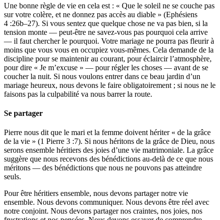
Une bonne règle de vie en cela est : « Que le soleil ne se couche pas
sur votre colère, et ne donnez pas accès au diable » (Ephésiens
4 :26b–27). Si vous sentez que quelque chose ne va pas bien, si la
tension monte — peut-être ne savez-vous pas pourquoi cela arrive
— il faut chercher le pourquoi. Votre mariage ne pourra pas fleurir à
moins que vous vous en occupiez vous-mêmes. Cela demande de la
discipline pour se maintenir au courant, pour éclaircir l’atmosphère,
pour dire « Je m’excuse » — pour régler les choses — avant de se
coucher la nuit. Si nous voulons entrer dans ce beau jardin d’un
mariage heureux, nous devons le faire obligatoirement ; si nous ne le
faisons pas la culpabilité va nous barrer la route.
Se partager
Pierre nous dit que le mari et la femme doivent hériter « de la grâce
de la vie » (1 Pierre 3 :7). Si nous héritons de la grâce de Dieu, nous
serons ensemble héritiers des joies d’une vie matrimoniale. La grâce
suggère que nous recevons des bénédictions au-delà de ce que nous
méritons — des bénédictions que nous ne pouvons pas atteindre
seuls.
Pour être héritiers ensemble, nous devons partager notre vie
ensemble. Nous devons communiquer. Nous devons être réel avec
notre conjoint. Nous devons partager nos craintes, nos joies, nos
frustrations et nos pensées. Nous devons essayer de comprendre