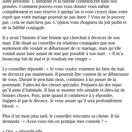
autre personne. L’infidélité et la fidélité commencent dans nos
pensées. Comment pouvez-vous vous donner vous-même
complètement et sans réserve à quelqu’un si vous croyez dans votre
esprit que votre mariage pourrait ne pas durer ? Vous ne le pouvez
pas ; cela ne marchera pas. L’option vous éloignera du joli jardin et
de la fidélité conjugale.
Il y avait l’histoire d’une femme qui cherchait à divorcer de son
mari. Elle disait au conseiller en relations conjugales que non
seulement elle voulait se débarrasser de ce mariage, mais qu’elle
voulait aussi faire autant de mal que possible à son mari : « Il m’a
beaucoup fait de mal et je voudrais me venger ».
Le conseiller répondit : « Si vous voulez vraiment lui faire du mal,
ne divorcez pas maintenant. Il pourrait être content de se débarrasser
de vous. Durant le prochain mois, continuez à lui passer de la
pommade. Faites-lui des choses spéciales. Préparez-lui des repas
qu’il aime d’habitude. Il faut se montrer très aimable et dites-lui de
bonnes choses. Puis, juste quand il commence à y répondre,
frappez-le par le divorce. Je vous assure qu’il sera profondément
blessé. »
Plus d’un mois plus tard, le conseiller rencontra sa cliente. Il lui
demanda : « Avez-vous mis en pratique mes conseils ? »
« Oui, » répondit-elle.