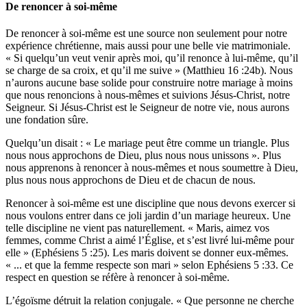
De renoncer à soi-même
De renoncer à soi-même est une source non seulement pour notre
expérience chrétienne, mais aussi pour une belle vie matrimoniale.
« Si quelqu’un veut venir après moi, qu’il renonce à lui-même, qu’il
se charge de sa croix, et qu’il me suive » (Matthieu 16 :24b). Nous
n’aurons aucune base solide pour construire notre mariage à moins
que nous renoncions à nous-mêmes et suivions Jésus-Christ, notre
Seigneur. Si Jésus-Christ est le Seigneur de notre vie, nous aurons
une fondation sûre.
Quelqu’un disait : « Le mariage peut être comme un triangle. Plus
nous nous approchons de Dieu, plus nous nous unissons ». Plus
nous apprenons à renoncer à nous-mêmes et nous soumettre à Dieu,
plus nous nous approchons de Dieu et de chacun de nous.
Renoncer à soi-même est une discipline que nous devons exercer si
nous voulons entrer dans ce joli jardin d’un mariage heureux. Une
telle discipline ne vient pas naturellement. « Maris, aimez vos
femmes, comme Christ a aimé l’Église, et s’est livré lui-même pour
elle » (Ephésiens 5 :25). Les maris doivent se donner eux-mêmes.
« ... et que la femme respecte son mari » selon Ephésiens 5 :33. Ce
respect en question se réfère à renoncer à soi-même.
L’égoïsme détruit la relation conjugale. « Que personne ne cherche