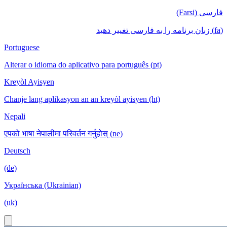
فارسی (Farsi)
(fa) زبان برنامه را به فارسی تغییر دهید
Portuguese
Alterar o idioma do aplicativo para português (pt)
Kreyòl Ayisyen
Chanje lang aplikasyon an an kreyòl ayisyen (ht)
Nepali
एपको भाषा नेपालीमा परिवर्तन गर्नुहोस् (ne)
Deutsch
(de)
Українська (Ukrainian)
(uk)