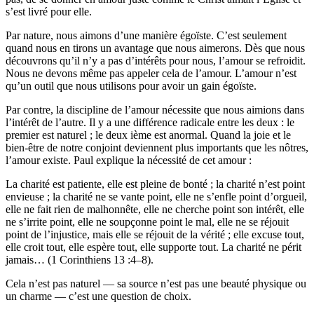
s’est livré pour elle.
Par nature, nous aimons d’une manière égoïste. C’est seulement
quand nous en tirons un avantage que nous aimerons. Dès que nous
découvrons qu’il n’y a pas d’intérêts pour nous, l’amour se refroidit.
Nous ne devons même pas appeler cela de l’amour. L’amour n’est
qu’un outil que nous utilisons pour avoir un gain égoïste.
Par contre, la discipline de l’amour nécessite que nous aimions dans
l’intérêt de l’autre. Il y a une différence radicale entre les deux : le
premier est naturel ; le deux ième est anormal. Quand la joie et le
bien-être de notre conjoint deviennent plus importants que les nôtres,
l’amour existe. Paul explique la nécessité de cet amour :
La charité est patiente, elle est pleine de bonté ; la charité n’est point
envieuse ; la charité ne se vante point, elle ne s’enfle point d’orgueil,
elle ne fait rien de malhonnête, elle ne cherche point son intérêt, elle
ne s’irrite point, elle ne soupçonne point le mal, elle ne se réjouit
point de l’injustice, mais elle se réjouit de la vérité ; elle excuse tout,
elle croit tout, elle espère tout, elle supporte tout. La charité ne périt
jamais… (1 Corinthiens 13 :4–8).
Cela n’est pas naturel — sa source n’est pas une beauté physique ou
un charme — c’est une question de choix.