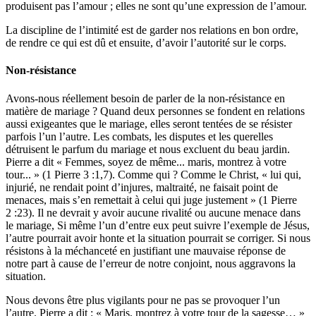
produisent pas l’amour ; elles ne sont qu’une expression de l’amour.
La discipline de l’intimité est de garder nos relations en bon ordre,
de rendre ce qui est dû et ensuite, d’avoir l’autorité sur le corps.
Non-résistance
Avons-nous réellement besoin de parler de la non-résistance en
matière de mariage ? Quand deux personnes se fondent en relations
aussi exigeantes que le mariage, elles seront tentées de se résister
parfois l’un l’autre. Les combats, les disputes et les querelles
détruisent le parfum du mariage et nous excluent du beau jardin.
Pierre a dit « Femmes, soyez de même... maris, montrez à votre
tour... » (1 Pierre 3 :1,7). Comme qui ? Comme le Christ, « lui qui,
injurié, ne rendait point d’injures, maltraité, ne faisait point de
menaces, mais s’en remettait à celui qui juge justement » (1 Pierre
2 :23). Il ne devrait y avoir aucune rivalité ou aucune menace dans
le mariage, Si même l’un d’entre eux peut suivre l’exemple de Jésus,
l’autre pourrait avoir honte et la situation pourrait se corriger. Si nous
résistons à la méchanceté en justifiant une mauvaise réponse de
notre part à cause de l’erreur de notre conjoint, nous aggravons la
situation.
Nous devons être plus vigilants pour ne pas se provoquer l’un
l’autre. Pierre a dit : « Maris, montrez à votre tour de la sagesse… »