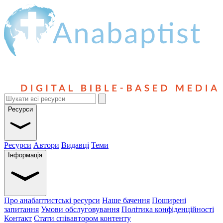
Ресурси
Ресурси
Автори
Видавці
Теми
Інформація
Про анабаптистські ресурси
Наше бачення
Поширені
запитання
Умови обслуговування
Політика конфіденційності
Контакт
Стати співавтором контенту