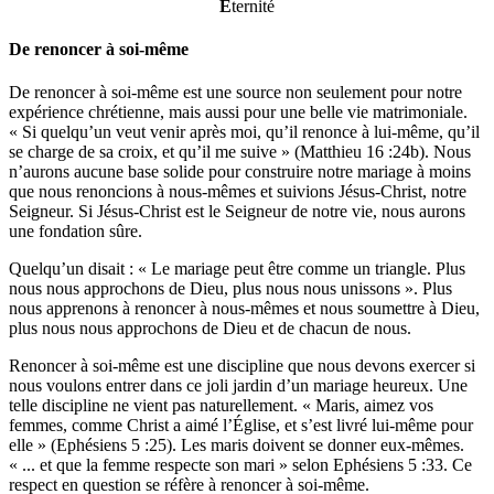
E
ternité
De renoncer à soi-même
De renoncer à soi-même est une source non seulement pour notre
expérience chrétienne, mais aussi pour une belle vie matrimoniale.
« Si quelqu’un veut venir après moi, qu’il renonce à lui-même, qu’il
se charge de sa croix, et qu’il me suive » (Matthieu 16 :24b). Nous
n’aurons aucune base solide pour construire notre mariage à moins
que nous renoncions à nous-mêmes et suivions Jésus-Christ, notre
Seigneur. Si Jésus-Christ est le Seigneur de notre vie, nous aurons
une fondation sûre.
Quelqu’un disait : « Le mariage peut être comme un triangle. Plus
nous nous approchons de Dieu, plus nous nous unissons ». Plus
nous apprenons à renoncer à nous-mêmes et nous soumettre à Dieu,
plus nous nous approchons de Dieu et de chacun de nous.
Renoncer à soi-même est une discipline que nous devons exercer si
nous voulons entrer dans ce joli jardin d’un mariage heureux. Une
telle discipline ne vient pas naturellement. « Maris, aimez vos
femmes, comme Christ a aimé l’Église, et s’est livré lui-même pour
elle » (Ephésiens 5 :25). Les maris doivent se donner eux-mêmes.
« ... et que la femme respecte son mari » selon Ephésiens 5 :33. Ce
respect en question se réfère à renoncer à soi-même.