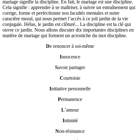
mariage signifie la discipline. En fait, le mariage est une discipline.
Cela signifie : apprendre à se maîtriser, à suivre un entraînement qui
corrige, forme et perfectionne nos facultés mentales et notre
caractère moral, qui nous permet l’accès à ce joli jardin de la vie
conjugale. Hélas, le jardin est clôturé... La discipline est la clé qui
ouvre ce jardin. Nous allons discuter dix importantes disciplines en
matière de mariage qui forment un acrostiche du mot discipline.
D
e renoncer à soi-même
I
nnocence
S
avoir partager
C
ourtoisie
I
nitiative personnelle
P
ermanence
L
’amour
I
ntimité
N
on-résistance