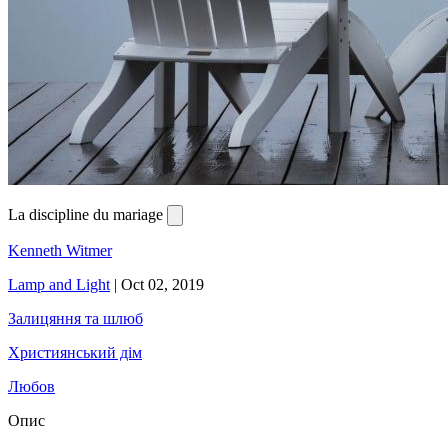
La discipline du mariage
Kenneth Witmer
Lamp and Light
|
Oct 02, 2019
Залицяння та шлюб
Християнський дім
Любов
Опис