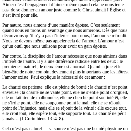
Aimer c’est l’engagement d’aimer même quand cela ne nous tente
pas, de se donner en amour juste comme le Christ aimait l’Église et
s’est livré pour elle.
Par nature, nous aimons d’une manière égoïste. C’est seulement
quand nous en tirons un avantage que nous aimerons. Dès que nous
découvrons qu’il n’y a pas d’intérêts pour nous, l’amour se refroidit.
Nous ne devons même pas appeler cela de l’amour. L’amour n’est
qu’un outil que nous utilisons pour avoir un gain égoïste.
Par contre, la discipline de l’amour nécessite que nous aimions dans
l’intérêt de l’autre. Il y a une différence radicale entre les deux : le
premier est naturel ; le deux ième est anormal. Quand la joie et le
bien-être de notre conjoint deviennent plus importants que les nôtres,
l’amour existe. Paul explique la nécessité de cet amour :
La charité est patiente, elle est pleine de bonté ; la charité n’est point
envieuse ; la charité ne se vante point, elle ne s’enfle point d’orgueil,
elle ne fait rien de malhonnête, elle ne cherche point son intérêt, elle
ne s’irrite point, elle ne soupçonne point le mal, elle ne se réjouit
point de l’injustice, mais elle se réjouit de la vérité ; elle excuse tout,
elle croit tout, elle espère tout, elle supporte tout. La charité ne périt
jamais… (1 Corinthiens 13 :4–8).
Cela n’est pas naturel — sa source n’est pas une beauté physique ou