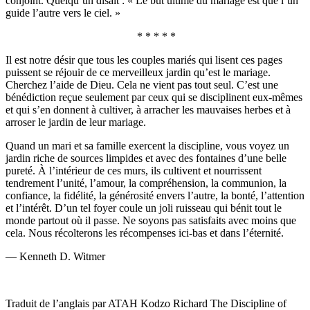
conjoint. Quelqu’un disait : « Le but ultime du mariage est que l’un
guide l’autre vers le ciel. »
* * * * *
Il est notre désir que tous les couples mariés qui lisent ces pages
puissent se réjouir de ce merveilleux jardin qu’est le mariage.
Cherchez l’aide de Dieu. Cela ne vient pas tout seul. C’est une
bénédiction reçue seulement par ceux qui se disciplinent eux-mêmes
et qui s’en donnent à cultiver, à arracher les mauvaises herbes et à
arroser le jardin de leur mariage.
Quand un mari et sa famille exercent la discipline, vous voyez un
jardin riche de sources limpides et avec des fontaines d’une belle
pureté. À l’intérieur de ces murs, ils cultivent et nourrissent
tendrement l’unité, l’amour, la compréhension, la communion, la
confiance, la fidélité, la générosité envers l’autre, la bonté, l’attention
et l’intérêt. D’un tel foyer coule un joli ruisseau qui bénit tout le
monde partout où il passe. Ne soyons pas satisfaits avec moins que
cela. Nous récolterons les récompenses ici-bas et dans l’éternité.
— Kenneth D. Witmer
Traduit de l’anglais par ATAH Kodzo Richard The Discipline of