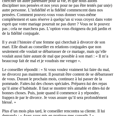
chercher un autre partenaire pour la vie, et que nous allons
discipliner nos pensées et nos yeux pour ne pas être tentés par un(e)
autre personne. L’infidélité et la fidélité commencent dans nos
pensées. Comment pouvez-vous vous donner vous-même
complètement et sans réserve à quelqu’un si vous croyez dans votre
esprit que votre mariage pourrait ne pas durer ? Vous ne le pouvez
pas ; cela ne marchera pas. L’option vous éloignera du joli jardin et
de la fidélité conjugale.
Il y avait l’histoire d’une femme qui cherchait à divorcer de son
mari. Elle disait au conseiller en relations conjugales que non
seulement elle voulait se débarrasser de ce mariage, mais qu’elle
voulait aussi faire autant de mal que possible à son mari : « Il m’a
beaucoup fait de mal et je voudrais me venger ».
Le conseiller répondit : « Si vous voulez vraiment lui faire du mal,
ne divorcez pas maintenant. Il pourrait être content de se débarrasser
de vous. Durant le prochain mois, continuez à lui passer de la
pommade. Faites-lui des choses spéciales. Préparez-lui des repas
qu’il aime d’habitude. Il faut se montrer très aimable et dites-lui de
bonnes choses. Puis, juste quand il commence à y répondre,
frappez-le par le divorce. Je vous assure qu’il sera profondément
blessé. »
Plus d’un mois plus tard, le conseiller rencontra sa cliente. Il lui
demanda : « Avez-vous mis en pratique mes conseils ? »