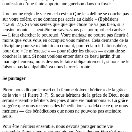
confession d’une faute apporte une guérison dans un foyer.
Une bonne règle de vie en cela est : « Que le soleil ne se couche pas
sur votre colère, et ne donnez pas accès au diable » (Ephésiens
4 :26b–27). Si vous sentez que quelque chose ne va pas bien, si la
tension monte — peut-être ne savez-vous pas pourquoi cela arrive
— il faut chercher le pourquoi. Votre mariage ne pourra pas fleurir à
moins que vous vous en occupiez vous-mêmes. Cela demande de la
discipline pour se maintenir au courant, pour éclaircir l’atmosphère,
pour dire « Je m’excuse » — pour régler les choses — avant de se
coucher la nuit. Si nous voulons entrer dans ce beau jardin d’un
mariage heureux, nous devons le faire obligatoirement ; si nous ne le
faisons pas la culpabilité va nous barrer la route.
Se partager
Pierre nous dit que le mari et la femme doivent hériter « de la grâce
de la vie » (1 Pierre 3 :7). Si nous héritons de la grâce de Dieu, nous
serons ensemble héritiers des joies d’une vie matrimoniale. La grâce
suggère que nous recevons des bénédictions au-delà de ce que nous
méritons — des bénédictions que nous ne pouvons pas atteindre
seuls.
Pour être héritiers ensemble, nous devons partager notre vie
ensemble. Nous devons communiquer. Nous devons être réel avec