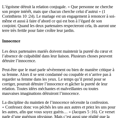
L’égoïsme détruit la relation conjugale. « Que personne ne cherche
son propre intérêt, mais que chacun cherche celui d’autrui » (1
Corinthiens 10 :24). Le mariage est un engagement à renoncer à soi-
même et aussi à faire d’abord ce qui est bon à l’égard de son
conjoint. Quand les deux partenaires respecteront cela, ils auront une
terre très fertile pour faire croître leur jardin.
Innocence
Les deux partenaires mariés doivent maintenir la pureté du cœur et
l’absence de culpabilité dans leur liaison. Plusieurs choses peuvent
détruire l’innocence.
Peut-être que le mari parle sévèrement ou bien de manière critique à
sa femme. Alors il se sent condamné ou coupable et n’arrive pas à
regarder sa femme dans les yeux. Le temps qu’il prend pour se
corriger, pourrait détruire l’innocence et gâcher la pureté de leur
relation. Toutes idées méchantes et malveillantes ou toutes
mauvaises imaginations détruiront l’innocence.
La discipline du maintien de l’innocence nécessite la confession.
« Confessez donc vos péchés les uns aux autres et priez les uns pour
les autres, afin que vous soyez guéris… » (Jacques 5 :16). Ce verset
parle d’une guérison physique. Mais c’est aussi une réalité que la