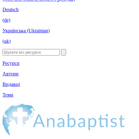
Deutsch
(de)
Українська (Ukrainian)
(uk)
Ресурси
Автори
Видавці
Теми