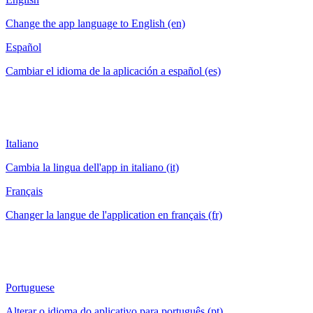
Change the app language to English (en)
Español
Cambiar el idioma de la aplicación a español (es)
Italiano
Cambia la lingua dell'app in italiano (it)
Français
Changer la langue de l'application en français (fr)
Portuguese
Alterar o idioma do aplicativo para português (pt)