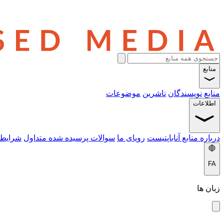
منابع
منابع
نویسندگان
ناشرین
موضوعات
اطلاعات
درباره منابع آناباپتیست
رویای ما
سوالات پرسیده شده متداول
شرایط 
FA
زبان ها