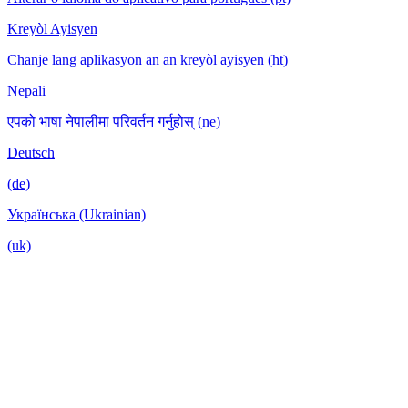
Kreyòl Ayisyen
Chanje lang aplikasyon an an kreyòl ayisyen (ht)
Nepali
एपको भाषा नेपालीमा परिवर्तन गर्नुहोस् (ne)
Deutsch
(de)
Українська (Ukrainian)
(uk)