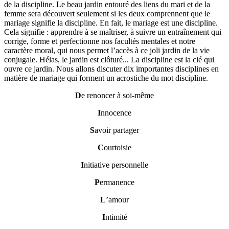
de la discipline. Le beau jardin entouré des liens du mari et de la
femme sera découvert seulement si les deux comprennent que le
mariage signifie la discipline. En fait, le mariage est une discipline.
Cela signifie : apprendre à se maîtriser, à suivre un entraînement qui
corrige, forme et perfectionne nos facultés mentales et notre
caractère moral, qui nous permet l’accès à ce joli jardin de la vie
conjugale. Hélas, le jardin est clôturé... La discipline est la clé qui
ouvre ce jardin. Nous allons discuter dix importantes disciplines en
matière de mariage qui forment un acrostiche du mot discipline.
D
e renoncer à soi-même
I
nnocence
S
avoir partager
C
ourtoisie
I
nitiative personnelle
P
ermanence
L
’amour
I
ntimité