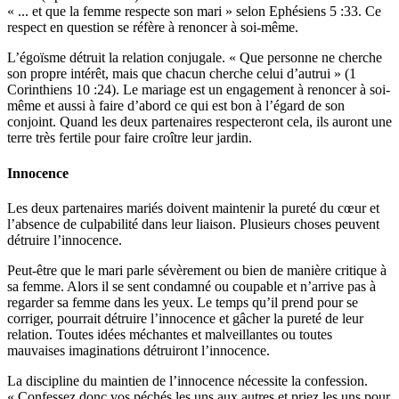
« ... et que la femme respecte son mari » selon Ephésiens 5 :33. Ce
respect en question se réfère à renoncer à soi-même.
L’égoïsme détruit la relation conjugale. « Que personne ne cherche
son propre intérêt, mais que chacun cherche celui d’autrui » (1
Corinthiens 10 :24). Le mariage est un engagement à renoncer à soi-
même et aussi à faire d’abord ce qui est bon à l’égard de son
conjoint. Quand les deux partenaires respecteront cela, ils auront une
terre très fertile pour faire croître leur jardin.
Innocence
Les deux partenaires mariés doivent maintenir la pureté du cœur et
l’absence de culpabilité dans leur liaison. Plusieurs choses peuvent
détruire l’innocence.
Peut-être que le mari parle sévèrement ou bien de manière critique à
sa femme. Alors il se sent condamné ou coupable et n’arrive pas à
regarder sa femme dans les yeux. Le temps qu’il prend pour se
corriger, pourrait détruire l’innocence et gâcher la pureté de leur
relation. Toutes idées méchantes et malveillantes ou toutes
mauvaises imaginations détruiront l’innocence.
La discipline du maintien de l’innocence nécessite la confession.
« Confessez donc vos péchés les uns aux autres et priez les uns pour