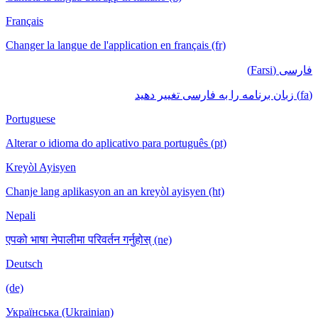
Français
Changer la langue de l'application en français (fr)
فارسی (Farsi)
(fa) زبان برنامه را به فارسی تغییر دهید
Portuguese
Alterar o idioma do aplicativo para português (pt)
Kreyòl Ayisyen
Chanje lang aplikasyon an an kreyòl ayisyen (ht)
Nepali
एपको भाषा नेपालीमा परिवर्तन गर्नुहोस् (ne)
Deutsch
(de)
Українська (Ukrainian)