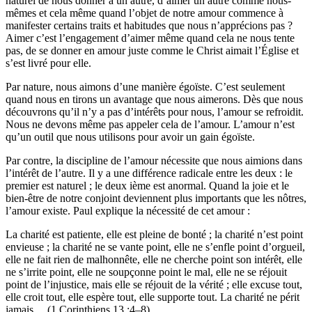
naturel de nous donner à un autre, d’aimer un autre comme nous-
mêmes et cela même quand l’objet de notre amour commence à
manifester certains traits et habitudes que nous n’apprécions pas ?
Aimer c’est l’engagement d’aimer même quand cela ne nous tente
pas, de se donner en amour juste comme le Christ aimait l’Église et
s’est livré pour elle.
Par nature, nous aimons d’une manière égoïste. C’est seulement
quand nous en tirons un avantage que nous aimerons. Dès que nous
découvrons qu’il n’y a pas d’intérêts pour nous, l’amour se refroidit.
Nous ne devons même pas appeler cela de l’amour. L’amour n’est
qu’un outil que nous utilisons pour avoir un gain égoïste.
Par contre, la discipline de l’amour nécessite que nous aimions dans
l’intérêt de l’autre. Il y a une différence radicale entre les deux : le
premier est naturel ; le deux ième est anormal. Quand la joie et le
bien-être de notre conjoint deviennent plus importants que les nôtres,
l’amour existe. Paul explique la nécessité de cet amour :
La charité est patiente, elle est pleine de bonté ; la charité n’est point
envieuse ; la charité ne se vante point, elle ne s’enfle point d’orgueil,
elle ne fait rien de malhonnête, elle ne cherche point son intérêt, elle
ne s’irrite point, elle ne soupçonne point le mal, elle ne se réjouit
point de l’injustice, mais elle se réjouit de la vérité ; elle excuse tout,
elle croit tout, elle espère tout, elle supporte tout. La charité ne périt
jamais… (1 Corinthiens 13 :4–8).