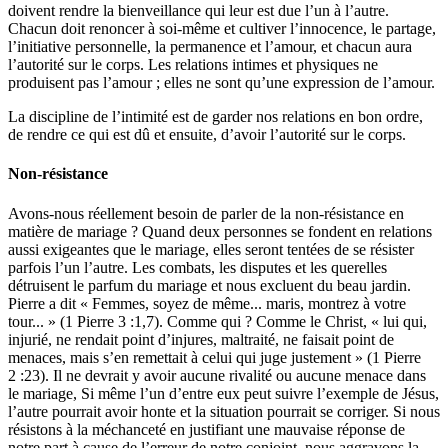
doivent rendre la bienveillance qui leur est due l’un à l’autre.
Chacun doit renoncer à soi-même et cultiver l’innocence, le partage,
l’initiative personnelle, la permanence et l’amour, et chacun aura
l’autorité sur le corps. Les relations intimes et physiques ne
produisent pas l’amour ; elles ne sont qu’une expression de l’amour.
La discipline de l’intimité est de garder nos relations en bon ordre,
de rendre ce qui est dû et ensuite, d’avoir l’autorité sur le corps.
Non-résistance
Avons-nous réellement besoin de parler de la non-résistance en
matière de mariage ? Quand deux personnes se fondent en relations
aussi exigeantes que le mariage, elles seront tentées de se résister
parfois l’un l’autre. Les combats, les disputes et les querelles
détruisent le parfum du mariage et nous excluent du beau jardin.
Pierre a dit « Femmes, soyez de même... maris, montrez à votre
tour... » (1 Pierre 3 :1,7). Comme qui ? Comme le Christ, « lui qui,
injurié, ne rendait point d’injures, maltraité, ne faisait point de
menaces, mais s’en remettait à celui qui juge justement » (1 Pierre
2 :23). Il ne devrait y avoir aucune rivalité ou aucune menace dans
le mariage, Si même l’un d’entre eux peut suivre l’exemple de Jésus,
l’autre pourrait avoir honte et la situation pourrait se corriger. Si nous
résistons à la méchanceté en justifiant une mauvaise réponse de
notre part à cause de l’erreur de notre conjoint, nous aggravons la