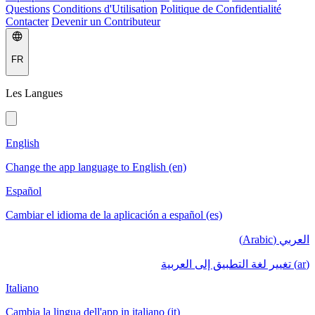
Questions
Conditions d'Utilisation
Politique de Confidentialité
Contacter
Devenir un Contributeur
FR
Les Langues
English
Change the app language to English (en)
Español
Cambiar el idioma de la aplicación a español (es)
العربي (Arabic)
(ar) تغيير لغة التطبيق إلى العربية
Italiano
Cambia la lingua dell'app in italiano (it)