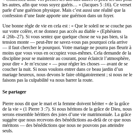
les autres, afin que vous soyez guéris… » (Jacques 5 :16). Ce verset
parle d’une guérison physique. Mais c’est aussi une réalité que la
confession d’une faute apporte une guérison dans un foyer.
Une bonne règle de vie en cela est : « Que le soleil ne se couche pas
sur votre colère, et ne donnez pas accès au diable » (Ephésiens
4 :26b–27). Si vous sentez que quelque chose ne va pas bien, si la
tension monte — peut-être ne savez-vous pas pourquoi cela arrive
— il faut chercher le pourquoi. Votre mariage ne pourra pas fleurir à
moins que vous vous en occupiez vous-mêmes. Cela demande de la
discipline pour se maintenir au courant, pour éclaircir l’atmosphère,
pour dire « Je m’excuse » — pour régler les choses — avant de se
coucher la nuit. Si nous voulons entrer dans ce beau jardin d’un
mariage heureux, nous devons le faire obligatoirement ; si nous ne le
faisons pas la culpabilité va nous barrer la route.
Se partager
Pierre nous dit que le mari et la femme doivent hériter « de la grâce
de la vie » (1 Pierre 3 :7). Si nous héritons de la grâce de Dieu, nous
serons ensemble héritiers des joies d’une vie matrimoniale. La grâce
suggère que nous recevons des bénédictions au-delà de ce que nous
méritons — des bénédictions que nous ne pouvons pas atteindre
seuls.