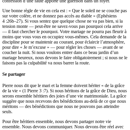
confession d’une faute apporte une guérison dans un foyer.
Une bonne règle de vie en cela est : « Que le soleil ne se couche pas
sur votre colère, et ne donnez pas accès au diable » (Ephésiens
4 :26b–27). Si vous sentez que quelque chose ne va pas bien, si la
tension monte — peut-être ne savez-vous pas pourquoi cela arrive
— il faut chercher le pourquoi. Votre mariage ne pourra pas fleurir à
moins que vous vous en occupiez vous-mêmes. Cela demande de la
discipline pour se maintenir au courant, pour éclaircir l’atmosphère,
pour dire « Je m’excuse » — pour régler les choses — avant de se
coucher la nuit. Si nous voulons entrer dans ce beau jardin d’un
mariage heureux, nous devons le faire obligatoirement ; si nous ne le
faisons pas la culpabilité va nous barrer la route.
Se partager
Pierre nous dit que le mari et la femme doivent hériter « de la grâce
de la vie » (1 Pierre 3 :7). Si nous héritons de la grâce de Dieu, nous
serons ensemble héritiers des joies d’une vie matrimoniale. La grâce
suggère que nous recevons des bénédictions au-delà de ce que nous
méritons — des bénédictions que nous ne pouvons pas atteindre
seuls.
Pour être héritiers ensemble, nous devons partager notre vie
ensemble. Nous devons communiquer. Nous devons être réel avec