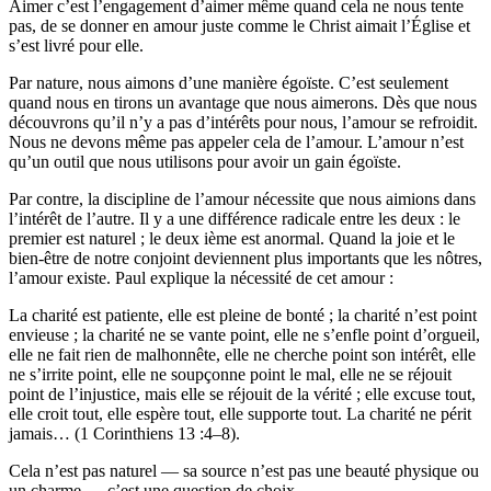
Aimer c’est l’engagement d’aimer même quand cela ne nous tente
pas, de se donner en amour juste comme le Christ aimait l’Église et
s’est livré pour elle.
Par nature, nous aimons d’une manière égoïste. C’est seulement
quand nous en tirons un avantage que nous aimerons. Dès que nous
découvrons qu’il n’y a pas d’intérêts pour nous, l’amour se refroidit.
Nous ne devons même pas appeler cela de l’amour. L’amour n’est
qu’un outil que nous utilisons pour avoir un gain égoïste.
Par contre, la discipline de l’amour nécessite que nous aimions dans
l’intérêt de l’autre. Il y a une différence radicale entre les deux : le
premier est naturel ; le deux ième est anormal. Quand la joie et le
bien-être de notre conjoint deviennent plus importants que les nôtres,
l’amour existe. Paul explique la nécessité de cet amour :
La charité est patiente, elle est pleine de bonté ; la charité n’est point
envieuse ; la charité ne se vante point, elle ne s’enfle point d’orgueil,
elle ne fait rien de malhonnête, elle ne cherche point son intérêt, elle
ne s’irrite point, elle ne soupçonne point le mal, elle ne se réjouit
point de l’injustice, mais elle se réjouit de la vérité ; elle excuse tout,
elle croit tout, elle espère tout, elle supporte tout. La charité ne périt
jamais… (1 Corinthiens 13 :4–8).
Cela n’est pas naturel — sa source n’est pas une beauté physique ou
un charme — c’est une question de choix.