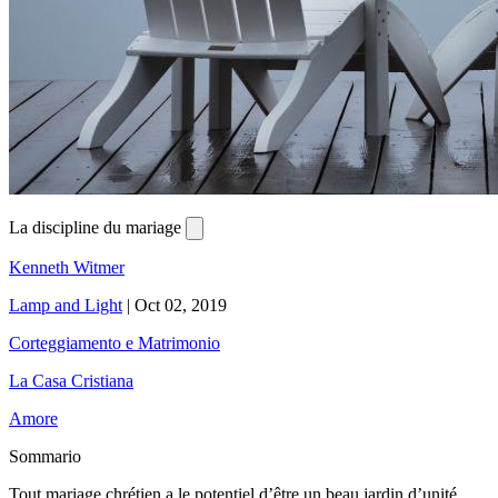
La discipline du mariage
Kenneth Witmer
Lamp and Light
|
Oct 02, 2019
Corteggiamento e Matrimonio
La Casa Cristiana
Amore
Sommario
Tout mariage chrétien a le potentiel d’être un beau jardin d’unité,