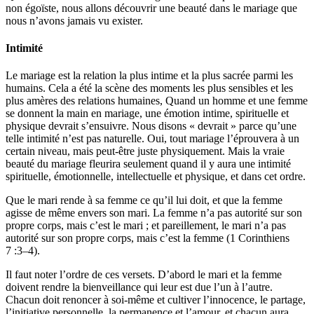
non égoïste, nous allons découvrir une beauté dans le mariage que
nous n’avons jamais vu exister.
Intimité
Le mariage est la relation la plus intime et la plus sacrée parmi les
humains. Cela a été la scène des moments les plus sensibles et les
plus amères des relations humaines, Quand un homme et une femme
se donnent la main en mariage, une émotion intime, spirituelle et
physique devrait s’ensuivre. Nous disons « devrait » parce qu’une
telle intimité n’est pas naturelle. Oui, tout mariage l’éprouvera à un
certain niveau, mais peut-être juste physiquement. Mais la vraie
beauté du mariage fleurira seulement quand il y aura une intimité
spirituelle, émotionnelle, intellectuelle et physique, et dans cet ordre.
Que le mari rende à sa femme ce qu’il lui doit, et que la femme
agisse de même envers son mari. La femme n’a pas autorité sur son
propre corps, mais c’est le mari ; et pareillement, le mari n’a pas
autorité sur son propre corps, mais c’est la femme (1 Corinthiens
7 :3–4).
Il faut noter l’ordre de ces versets. D’abord le mari et la femme
doivent rendre la bienveillance qui leur est due l’un à l’autre.
Chacun doit renoncer à soi-même et cultiver l’innocence, le partage,
l’initiative personnelle, la permanence et l’amour, et chacun aura