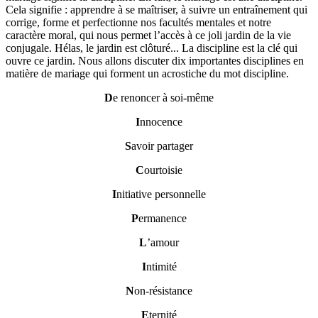
Cela signifie : apprendre à se maîtriser, à suivre un entraînement qui
corrige, forme et perfectionne nos facultés mentales et notre
caractère moral, qui nous permet l’accès à ce joli jardin de la vie
conjugale. Hélas, le jardin est clôturé... La discipline est la clé qui
ouvre ce jardin. Nous allons discuter dix importantes disciplines en
matière de mariage qui forment un acrostiche du mot discipline.
D
e renoncer à soi-même
I
nnocence
S
avoir partager
C
ourtoisie
I
nitiative personnelle
P
ermanence
L
’amour
I
ntimité
N
on-résistance
E
ternité