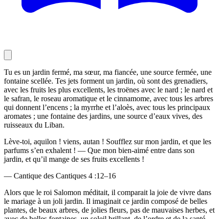
Tu es un jardin fermé, ma sœur, ma fiancée, une source fermée, une
fontaine scellée. Tes jets forment un jardin, où sont des grenadiers,
avec les fruits les plus excellents, les troënes avec le nard ; le nard et
le safran, le roseau aromatique et le cinnamome, avec tous les arbres
qui donnent l’encens ; la myrrhe et l’aloès, avec tous les principaux
aromates ; une fontaine des jardins, une source d’eaux vives, des
ruisseaux du Liban.
Lève-toi, aquilon ! viens, autan ! Soufflez sur mon jardin, et que les
parfums s’en exhalent ! — Que mon bien-aimé entre dans son
jardin, et qu’il mange de ses fruits excellents !
— Cantique des Cantiques 4 :12–16
Alors que le roi Salomon méditait, il comparait la joie de vivre dans
le mariage à un joli jardin. Il imaginait ce jardin composé de belles
plantes, de beaux arbres, de jolies fleurs, pas de mauvaises herbes, et
avec de belles fontaines, un soleil brillant, de l’ordre et de la santé.