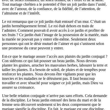
Tout mariage chrétien a le potentiel d’être un joli jardin dans l’unité,
avec de l’amour, de la confiance, de la fidélité, de l’attention, de
l’altruisme et de l’intérêt.
Le roi remarqua que ce joli jardin était entouré d’un mur. C’était un
jardin hermétiquement fermé. Le roi était dehors en train de
l’admirer. Comment pouvait-il avoir accès à ce jardin et profiter de
ses fruits ? Ce jardin était l’image de la possession de la mariée, mais
la mariée ne pouvait pas y entrer elle-même. Seulement deux
personnes qui ont le désir mutuel de l’aimer et qui s’unissent selon
une promesse du cœur peuvent y entrer.
Est-ce que le mariage assure l’accès aux plaisirs du jardin conjugal ?
Con sidérons ce qui fait pousser un beau jardin. Nous devons
planter les graines, arracher les mauvaises herbes, labourer la terre et
tailler les plantes. Il a besoin de soleil, de pluies et de tempêtes pour
renforcer les plantes. Nous devons être vigilants pour que les
insectes et les maladies ne le détruisent pas. Il faut beaucoup
travailler et avec ténacité pour soigner ce joli jardin, mais Dieu va
assurer sa croissance.
Une belle relation conjugale n’arrive pas sans efforts. Cela demande
de la discipline. Le beau jardin entouré des liens du mari et de la
femme sera découvert seulement si les deux comprennent que le
mariage signifie la discipline. En fait, le mariage est une discipline.