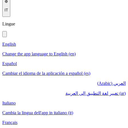
IT
Lingue
English
Change the app language to English (en)
Español
Cambiar el idioma de la aplicación a español (es)
العربي (Arabic)
(ar) تغيير لغة التطبيق إلى العربية
Italiano
Cambia la lingua dell'app in italiano (it)
Français