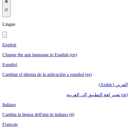
IT
Lingue
English
Change the app language to English (en)
Español
Cambiar el idioma de la aplicación a español (es)
العربي (Arabic)
(ar) تغيير لغة التطبيق إلى العربية
Italiano
Cambia la lingua dell'app in italiano (it)
Français