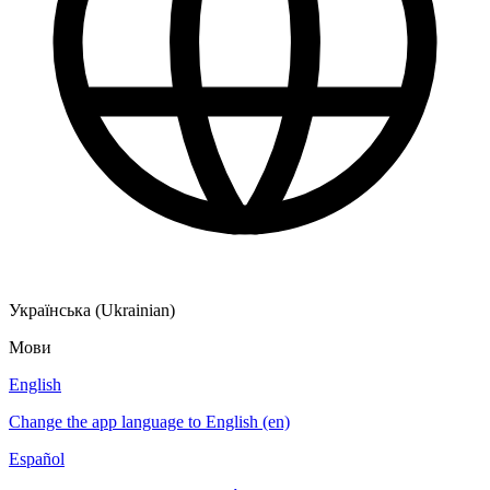
Українська (Ukrainian)
Мови
English
Change the app language to English (en)
Español