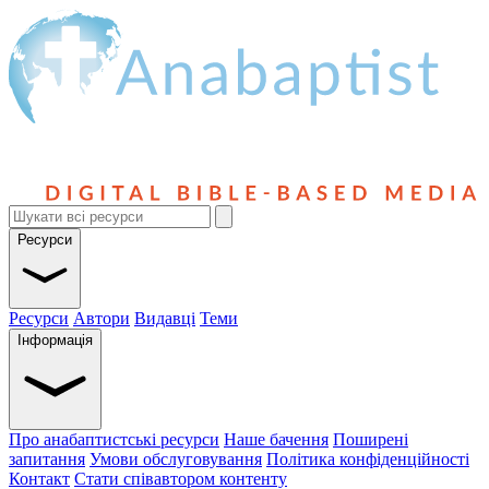
Ресурси
Ресурси
Автори
Видавці
Теми
Інформація
Про анабаптистські ресурси
Наше бачення
Поширені
запитання
Умови обслуговування
Політика конфіденційності
Контакт
Стати співавтором контенту