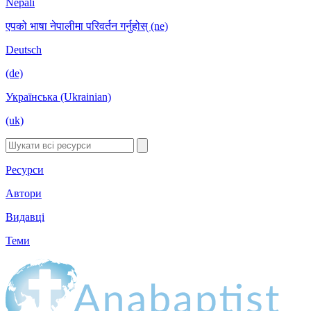
Nepali
एपको भाषा नेपालीमा परिवर्तन गर्नुहोस् (ne)
Deutsch
(de)
Українська (Ukrainian)
(uk)
Ресурси
Автори
Видавці
Теми