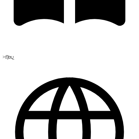
>f]tx¿