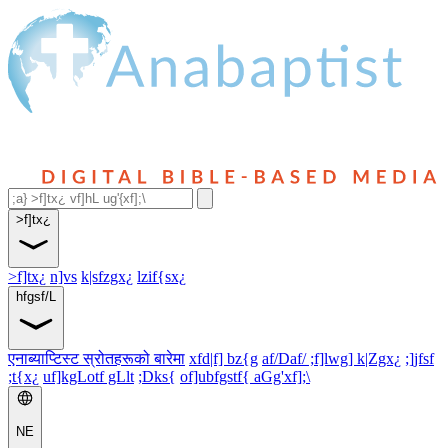
>f]tx¿
>f]tx¿
n]vs
k|sfzgx¿
lzif{sx¿
hfgsf/L
एनाब्याप्टिस्ट स्रोतहरूको बारेमा
xfd|f] bz{g
af/Daf/ ;f]lwg] k|Zgx¿
;]jfsf
;t{x¿
uf]kgLotf gLlt
;Dks{
of]ubfgstf{ aGg'xf];\
NE