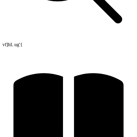
vf]hL ug'{