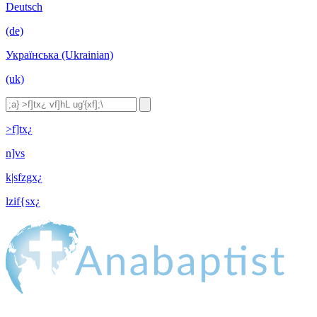
Deutsch
(de)
Українська (Ukrainian)
(uk)
>f]tx¿
n]vs
k|sfzgx¿
lzif{sx¿