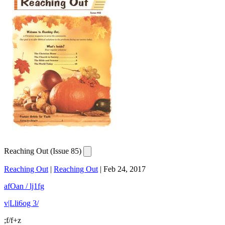
Reaching Out (Issue 85)
Reaching Out
|
Reaching Out
|
Feb 24, 2017
afOan / lj1fg
v|Lli6og 3/
;f/f+z