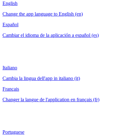
English
Change the app language to English (en)
Español
Cambiar el idioma de la aplicación a español (es)
Italiano
Cambia la lingua dell'app in italiano (it)
Français
Changer la langue de l'application en français (fr)
Portuguese