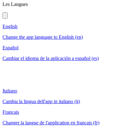
Les Langues
English
Change the app language to English (en)
Español
Cambiar el idioma de la aplicación a español (es)
Italiano
Cambia la lingua dell'app in italiano (it)
Français
Changer la langue de l'application en français (fr)