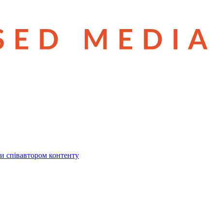
и співавтором контенту