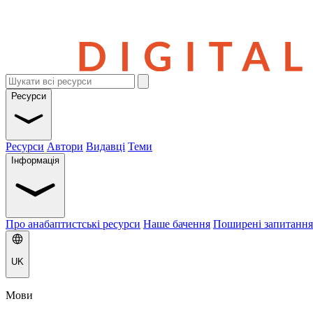
Ресурси
Ресурси
Автори
Видавці
Теми
Інформація
Про анабаптистські ресурси
Наше бачення
Поширені запитання
UK
Мови