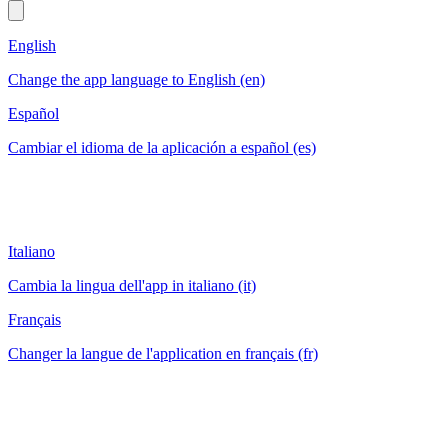
English
Change the app language to English (en)
Español
Cambiar el idioma de la aplicación a español (es)
Italiano
Cambia la lingua dell'app in italiano (it)
Français
Changer la langue de l'application en français (fr)