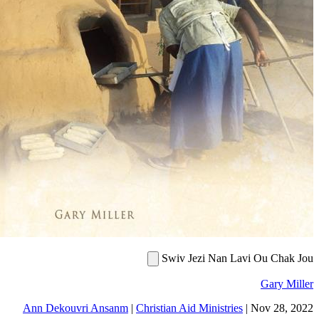
Swiv J
Ann Dekouvri Ansanm
|
Christian Ai