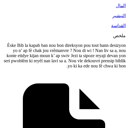
Èske Bib la kapab ban nou bon direks
yo n’ ap fè chak jou vrèmanvre ? No
konte etidye kijan moun k’ ap swiv Jezi
seri pwoblèm ki reyèl nan lavi sa a. Nou 
yo ki