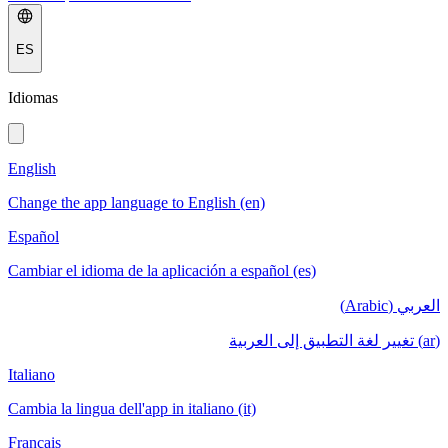
ES
Idiomas
English
Change the app language to English (en)
Español
Cambiar el idioma de la aplicación a español (es)
العربي (Arabic)
(ar) تغيير لغة التطبيق إلى العربية
Italiano
Cambia la lingua dell'app in italiano (it)
Français