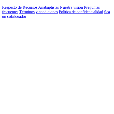
Respecto de Recursos Anabaptistas
Nuestra visión
Preguntas
frecuentes
Términos y condiciones
Política de confidencialidad
Sea
un colaborador