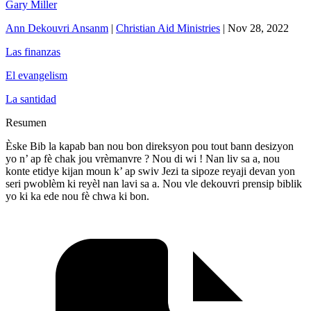
Gary Miller
Ann Dekouvri Ansanm
|
Christian Aid Ministries
|
Nov 28, 2022
Las finanzas
El evangelism
La santidad
Resumen
Èske Bib la kapab ban nou bon direksyon pou tout bann desizyon
yo n’ ap fè chak jou vrèmanvre ? Nou di wi ! Nan liv sa a, nou
konte etidye kijan moun k’ ap swiv Jezi ta sipoze reyaji devan yon
seri pwoblèm ki reyèl nan lavi sa a. Nou vle dekouvri prensip biblik
yo ki ka ede nou fè chwa ki bon.