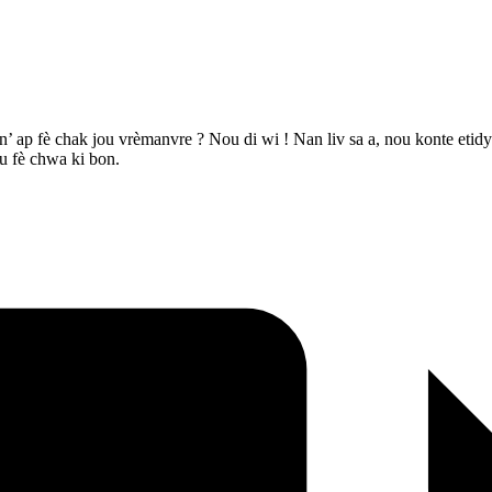
 ap fè chak jou vrèmanvre ? Nou di wi ! Nan liv sa a, nou konte etidy
ou fè chwa ki bon.