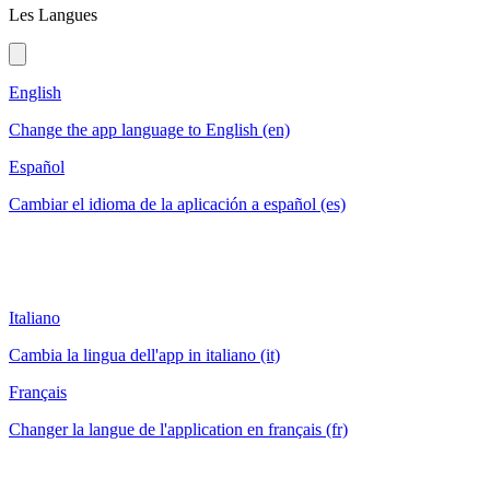
Les Langues
English
Change the app language to English (en)
Español
Cambiar el idioma de la aplicación a español (es)
Italiano
Cambia la lingua dell'app in italiano (it)
Français
Changer la langue de l'application en français (fr)