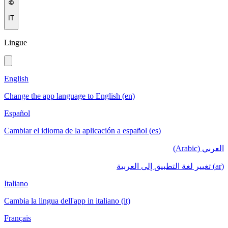
IT
Lingue
English
Change the app language to English (en)
Español
Cambiar el idioma de la aplicación a español (es)
العربي (Arabic)
(ar) تغيير لغة التطبيق إلى العربية
Italiano
Cambia la lingua dell'app in italiano (it)
Français