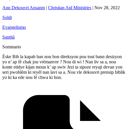
Ann Dekouvri Ansanm
|
Christian Aid Ministries
|
Nov 28, 2022
Soldi
Evangelismo
Santità
Sommario
Èske Bib la kapab ban nou bon direksyon pou tout bann desizyon
yo n’ ap fè chak jou vrèmanvre ? Nou di wi ! Nan liv sa a, nou
konte etidye kijan moun k’ ap swiv Jezi ta sipoze reyaji devan yon
seri pwoblèm ki reyèl nan lavi sa a. Nou vle dekouvri prensip biblik
yo ki ka ede nou fè chwa ki bon.