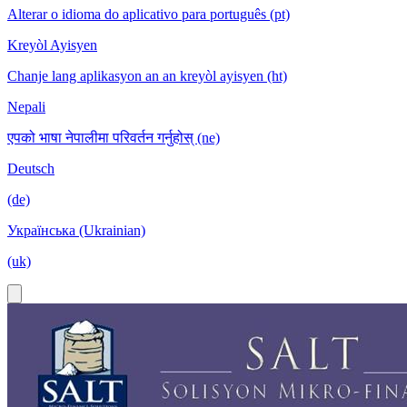
Alterar o idioma do aplicativo para português (pt)
Kreyòl Ayisyen
Chanje lang aplikasyon an an kreyòl ayisyen (ht)
Nepali
एपको भाषा नेपालीमा परिवर्तन गर्नुहोस् (ne)
Deutsch
(de)
Українська (Ukrainian)
(uk)