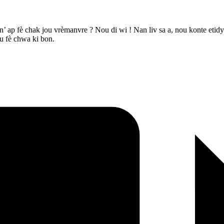
 ap fè chak jou vrèmanvre ? Nou di wi ! Nan liv sa a, nou konte etidy
ou fè chwa ki bon.