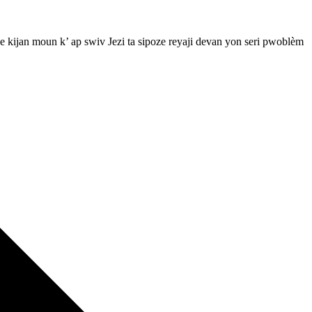
e kijan moun k’ ap swiv Jezi ta sipoze reyaji devan yon seri pwoblèm