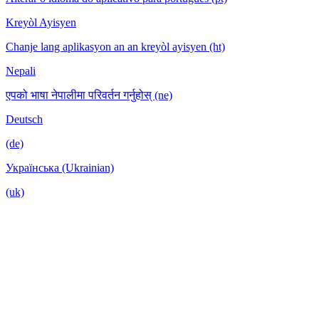
Kreyòl Ayisyen
Chanje lang aplikasyon an an kreyòl ayisyen (ht)
Nepali
एपको भाषा नेपालीमा परिवर्तन गर्नुहोस् (ne)
Deutsch
(de)
Українська (Ukrainian)
(uk)