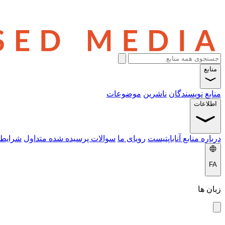
منابع
منابع
نویسندگان
ناشرین
موضوعات
اطلاعات
درباره منابع آناباپتیست
رویای ما
سوالات پرسیده شده متداول
شرایط 
FA
زبان ها