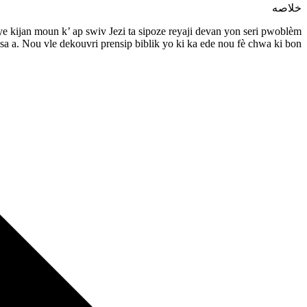
خلاصه
ye kijan moun k’ ap swiv Jezi ta sipoze reyaji devan yon seri pwoblèm
i sa a. Nou vle dekouvri prensip biblik yo ki ka ede nou fè chwa ki bon.