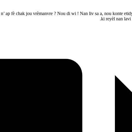
’ ap fè chak jou vrèmanvre ? Nou di wi ! Nan liv sa a, nou konte etid
ki reyèl nan lav