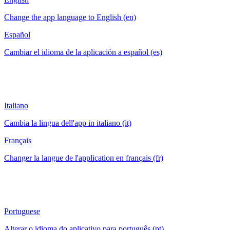
Change the app language to English (en)
Español
Cambiar el idioma de la aplicación a español (es)
Italiano
Cambia la lingua dell'app in italiano (it)
Français
Changer la langue de l'application en français (fr)
Portuguese
Alterar o idioma do aplicativo para português (pt)