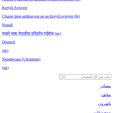
Kreyòl Ayisyen
Chanje lang aplikasyon an an kreyòl ayisyen (ht)
Nepali
एपको भाषा नेपालीमा परिवर्तन गर्नुहोस् (ne)
Deutsch
(de)
Українська (Ukrainian)
(uk)