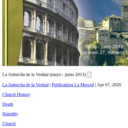
La Antorcha de la Verdad (mayo - junio 2013)
La Antorcha de la Verdad
|
Publicadora La Merced
|
Apr 07, 2020
Church History
Death
Humility
Church