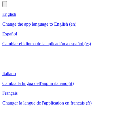
English
Change the app language to English (en)
Español
Cambiar el idioma de la aplicación a español (es)
Italiano
Cambia la lingua dell'app in italiano (it)
Français
Changer la langue de l'application en français (fr)