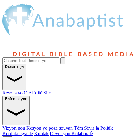
Resous yo
Resous yo
Otè
Editè
Sijè
Enfòmasyon
Vizyon nou
Kesyon yo poze souvan
Tèm Sèvis la
Politik
Konfidansyalite
Kontak
Devni yon Kolaboratè