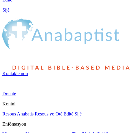
Sijè
Kontakte nou
|
Donate
Kontni
Resous Anabatis
Resous yo
Otè
Editè
Sijè
Enfòmasyon