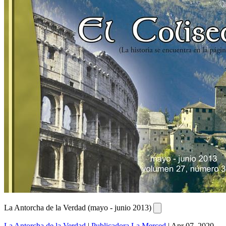
La Antorcha de la Verdad (mayo - junio 2013)
La Antorcha de la Verdad
|
Publicadora La Merced
|
Apr 07, 2020