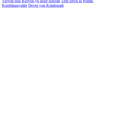
Vizyon nou
Kesyon yo poze souvan
Tèm Sèvis la
Politik
Konfidansyalite
Devni yon Kolaboratè