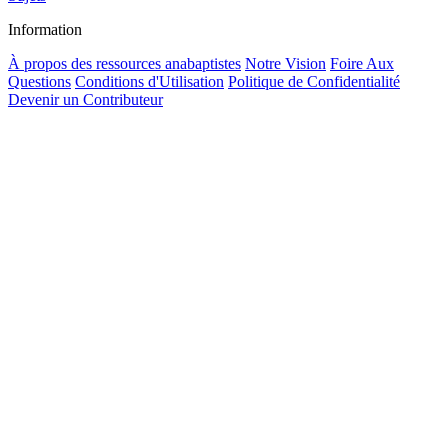
Information
À propos des ressources anabaptistes
Notre Vision
Foire Aux
Questions
Conditions d'Utilisation
Politique de Confidentialité
Devenir un Contributeur