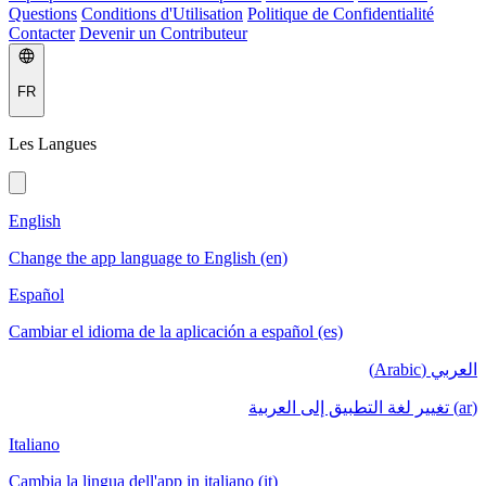
Questions
Conditions d'Utilisation
Politique de Confidentialité
Contacter
Devenir un Contributeur
FR
Les Langues
English
Change the app language to English (en)
Español
Cambiar el idioma de la aplicación a español (es)
العربي (Arabic)
(ar) تغيير لغة التطبيق إلى العربية
Italiano
Cambia la lingua dell'app in italiano (it)