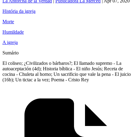
La Antorcha de la Verdad
|
Publicadora La Merced
|
Apr 07, 2020
História da igreja
Morte
Humildade
A igreja
Sumário
El coliseo; ¿Civilizados o bárbaros?; El llamado supremo - La
autoaceptación (4d); Historia bíblica - El niño Jesús; Receta de
cocina - Chuleta al horno; Un sacrificio que vale la pena - El juicio
(16b); Un tictac a la vez; Poema - Cristo Rey