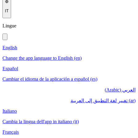
IT
Lingue
English
Change the app language to English (en)
Español
Cambiar el idioma de la aplicación a español (es)
العربي (Arabic)
(ar) تغيير لغة التطبيق إلى العربية
Italiano
Cambia la lingua dell'app in italiano (it)
Français