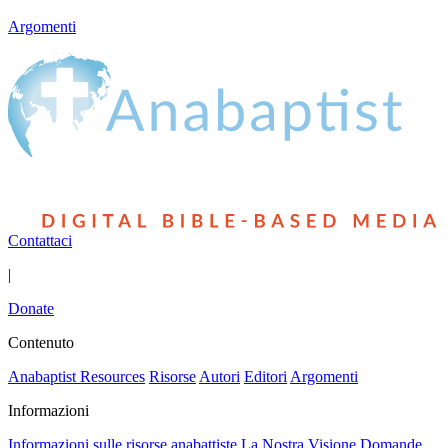
Argomenti
Contattaci
|
Donate
Contenuto
Anabaptist Resources
Risorse
Autori
Editori
Argomenti
Informazioni
Informazioni sulle risorse anabattiste
La Nostra Visione
Domande